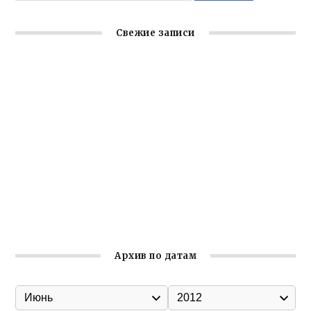
Свежие записи
Крымское отделение «Ассамблеи народов России»
реализует проект «С чего начинается Родина»
Встреча с активом Ялтинской организации Русской
общины Крыма
Заслуженная награда руководителю волонтёрской
организации
Ильин день: история и значение праздника
Гумпомощь для десантников накануне Дня ВДВ
Архив по датам