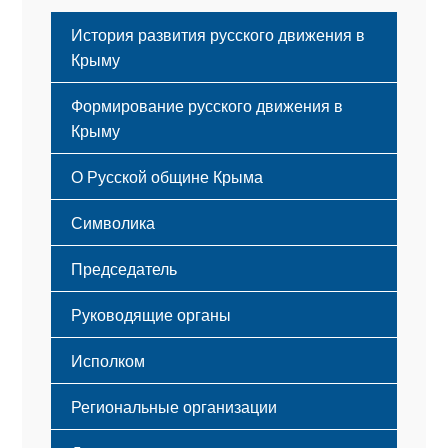
История развития русского движения в
Крыму
Формирование русского движения в
Крыму
Русский Крым
О Русской общине Крыма
Этапы становления
Символика
Принципы деятельности
Флаг
Структура
Председатель
Герб
Мероприятия
Гимн
Устав
Руководящие органы
Исполком
Региональные организации