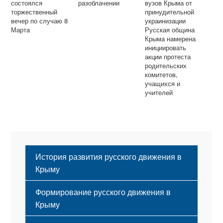
состоялся
разоблачении
вузов Крыма от
торжественный
принудительной
вечер по случаю 8
украинизации
Марта
Русская община
Крыма намерена
инициировать
акции протеста
родительских
комитетов,
учащихся и
учителей
История развития русского движения в
Крыму
Формирование русского движения в
Крыму
Русский Крым