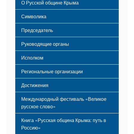
О Русской общине Крыма
Этапы становления
Символика
Принципы деятельности
Флаг
Структура
Председатель
Герб
Мероприятия
Гимн
Устав
Руководящие органы
Исполком
Региональные организации
Достижения
Международный фестиваль «Великое
русское слово»
Книга «Русская община Крыма: путь в
Россию»