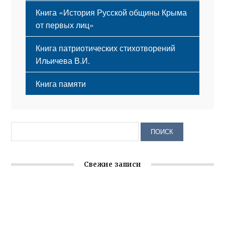
Книга «История Русской общины Крыма
от первых лиц»
Книга патриотических стихотворений
Ильичева В.И.
Книга памяти
Свежие записи
Крымское отделение «Ассамблеи народов России»
реализует проект «С чего начинается Родина»
Встреча с активом Ялтинской организации Русской