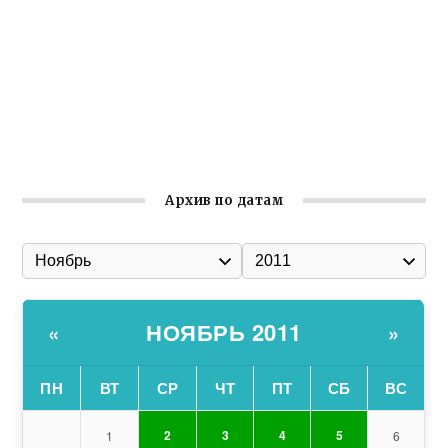
общины Крыма
Заслуженная награда руководителю волонтёрской
организации
Ильин день: история и значение праздника
Гумпомощь для десантников накануне Дня ВДВ
Архив по датам
НОЯБРЬ 2011
«
»
ПН
ВТ
СР
ЧТ
ПТ
СБ
ВС
2
3
4
5
1
6