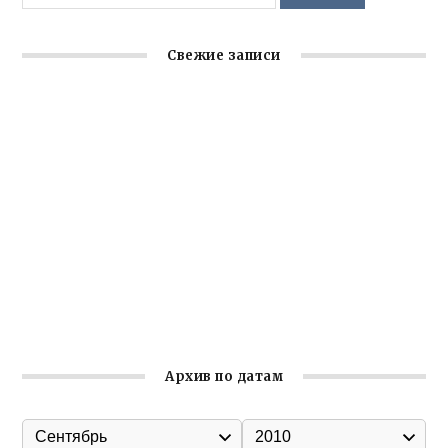
Свежие записи
Крымское отделение «Ассамблеи народов России»
реализует проект «С чего начинается Родина»
Встреча с активом Ялтинской организации Русской
общины Крыма
Заслуженная награда руководителю волонтёрской
организации
Ильин день: история и значение праздника
Гумпомощь для десантников накануне Дня ВДВ
Архив по датам