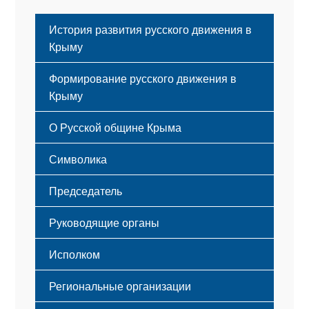
История развития русского движения в
Крыму
Формирование русского движения в
Крыму
Русский Крым
О Русской общине Крыма
Этапы становления
Символика
Принципы деятельности
Флаг
Структура
Председатель
Герб
Мероприятия
Гимн
Устав
Руководящие органы
Исполком
Региональные организации