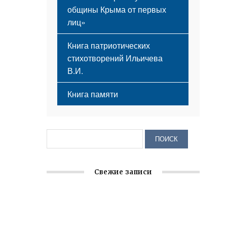
общины Крыма от первых
лиц»
Книга патриотических
стихотворений Ильичева
В.И.
Книга памяти
Свежие записи
Крымское отделение «Ассамблеи
народов России» реализует проект «С
чего начинается Родина»