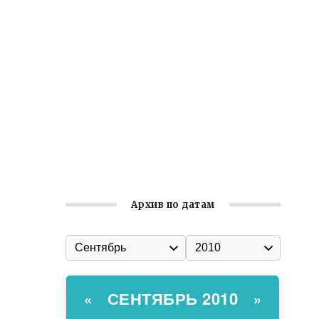
Встреча с активом Ялтинской
организации Русской общины Крыма
Заслуженная награда руководителю
волонтёрской организации
Ильин день: история и значение
праздника
Гумпомощь для десантников накануне
Дня ВДВ
Архив по датам
СЕНТЯБРЬ 2010
«
»