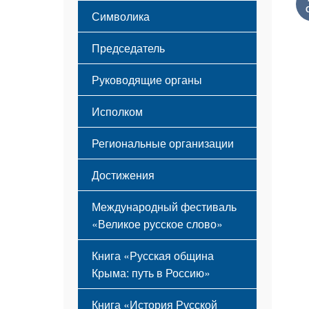
Этапы становления
Символика
Принципы деятельности
Флаг
Структура
Председатель
Герб
Мероприятия
Гимн
Устав
Руководящие органы
Исполком
Региональные организации
Достижения
Международный фестиваль
«Великое русское слово»
Книга «Русская община
Крыма: путь в Россию»
Книга «История Русской