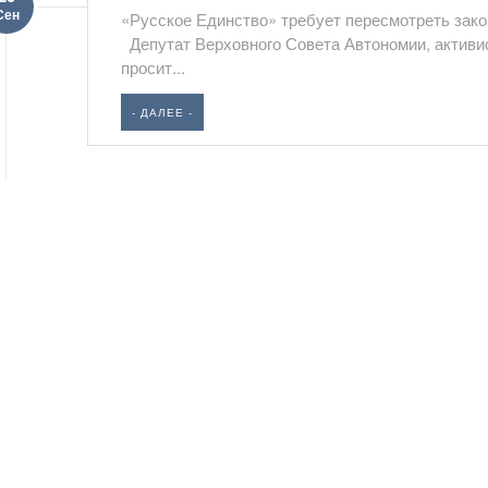
Сен
«Русское Единство» требует пересмотреть зак
Депутат Верховного Совета Автономии, активи
просит...
- ДАЛЕЕ -