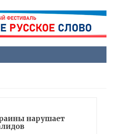
краины нарушает
алидов