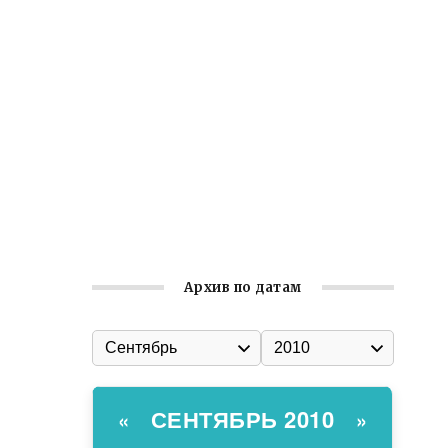
Встреча с активом Ялтинской
организации Русской общины Крыма
Заслуженная награда руководителю
волонтёрской организации
Ильин день: история и значение
праздника
Гумпомощь для десантников накануне
Дня ВДВ
Архив по датам
СЕНТЯБРЬ 2010
«
»