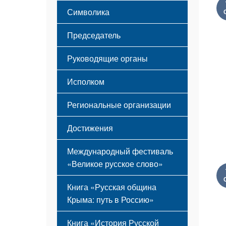
Этапы становления
Символика
Принципы деятельности
Флаг
Структура
Председатель
Герб
Мероприятия
Гимн
Устав
Руководящие органы
Исполком
Региональные организации
Достижения
Международный фестиваль
«Великое русское слово»
Книга «Русская община
Крыма: путь в Россию»
Книга «История Русской