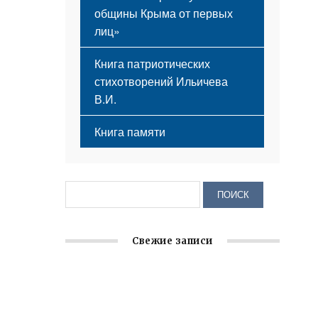
общины Крыма от первых
лиц»
Книга патриотических
стихотворений Ильичева
В.И.
Книга памяти
Свежие записи
Крымское отделение «Ассамблеи
народов России» реализует проект «С
чего начинается Родина»