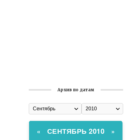
Встреча с активом Ялтинской
организации Русской общины Крыма
Заслуженная награда руководителю
волонтёрской организации
Ильин день: история и значение
праздника
Гумпомощь для десантников накануне
Дня ВДВ
Архив по датам
СЕНТЯБРЬ 2010
«
»