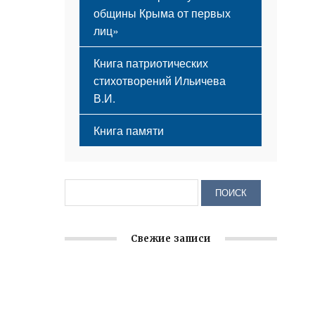
общины Крыма от первых
лиц»
Книга патриотических
стихотворений Ильичева
В.И.
Книга памяти
Свежие записи
Крымское отделение «Ассамблеи
народов России» реализует проект «С
чего начинается Родина»