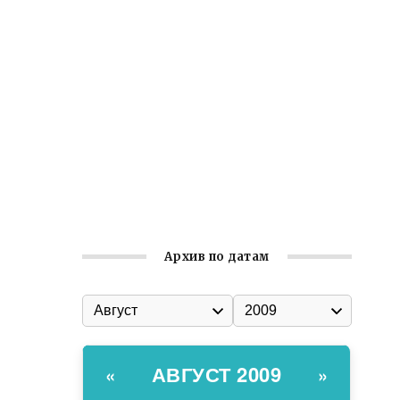
Встреча с активом Ялтинской
организации Русской общины Крыма
Заслуженная награда руководителю
волонтёрской организации
Ильин день: история и значение
праздника
Гумпомощь для десантников накануне
Дня ВДВ
Архив по датам
АВГУСТ 2009
«
»