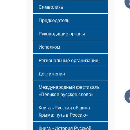
Этапы становления
Символика
Принципы деятельности
Флаг
Структура
Председатель
Герб
Мероприятия
Гимн
Устав
Руководящие органы
Исполком
Региональные организации
Достижения
Международный фестиваль
«Великое русское слово»
Книга «Русская община
Крыма: путь в Россию»
Книга «История Русской