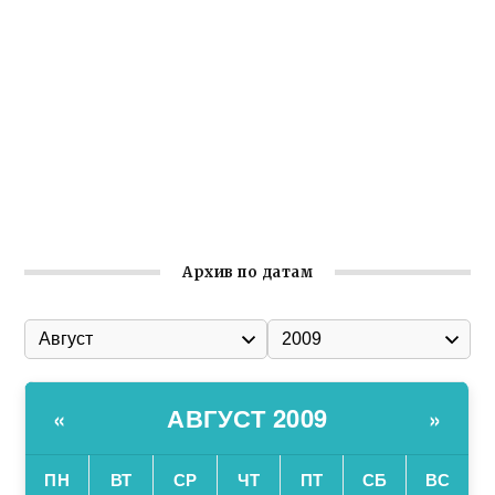
реализует проект «С чего начинается Родина»
Встреча с активом Ялтинской организации Русской
общины Крыма
Заслуженная награда руководителю волонтёрской
организации
Ильин день: история и значение праздника
Гумпомощь для десантников накануне Дня ВДВ
Архив по датам
АВГУСТ 2009
«
»
ПН
ВТ
СР
ЧТ
ПТ
СБ
ВС