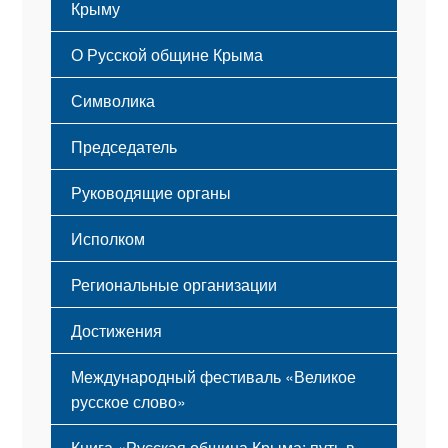
Крыму
Русский Крым
О Русской общине Крыма
Этапы становления
Символика
Принципы деятельности
Флаг
Структура
Председатель
Герб
Мероприятия
Гимн
Устав
Руководящие органы
Исполком
Региональные организации
Достижения
Международный фестиваль «Великое
русское слово»
Книга «Русская община Крыма: путь в