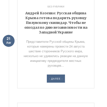
БЕЗ РУБРИКИ
Андрей Козенко: Русская община
Крыма готова подарить руховцу
Пилунскому скипидар. Чтобы не
опоздал ко дню независимости на
Западной Украине
21
Представители Русской общины Крыма,
Авг
которые намерены провести 24 августа
шествие сторонников Русского мира,
нисколько не удивились реакции на данную
инициативу предводителя местных
руховцев...
- ДАЛЕЕ -