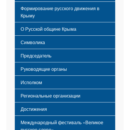
Формирование русского движения в
Крыму
Русский Крым
О Русской общине Крыма
Этапы становления
Символика
Принципы деятельности
Флаг
Структура
Председатель
Герб
Мероприятия
Гимн
Устав
Руководящие органы
Исполком
Региональные организации
Достижения
Международный фестиваль «Великое
русское слово»