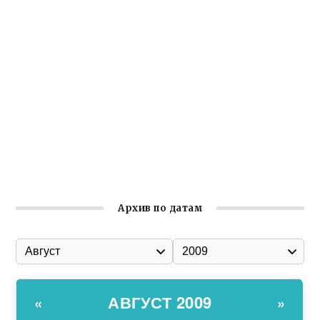
Крымское отделение «Ассамблеи народов России»
реализует проект «С чего начинается Родина»
Встреча с активом Ялтинской организации Русской
общины Крыма
Заслуженная награда руководителю волонтёрской
организации
Ильин день: история и значение праздника
Гумпомощь для десантников накануне Дня ВДВ
Архив по датам
АВГУСТ 2009
«
»