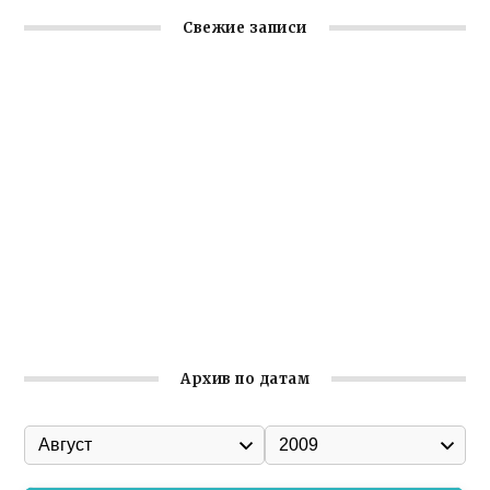
Свежие записи
Крымское отделение «Ассамблеи народов России»
реализует проект «С чего начинается Родина»
Встреча с активом Ялтинской организации Русской
общины Крыма
Заслуженная награда руководителю волонтёрской
организации
Ильин день: история и значение праздника
Гумпомощь для десантников накануне Дня ВДВ
Архив по датам