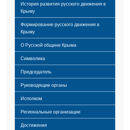
История развития русского движения в
Крыму
Формирование русского движения в
Крыму
Русский Крым
О Русской общине Крыма
Этапы становления
Символика
Принципы деятельности
Флаг
Структура
Председатель
Герб
Мероприятия
Гимн
Устав
Руководящие органы
Исполком
Региональные организации
Достижения