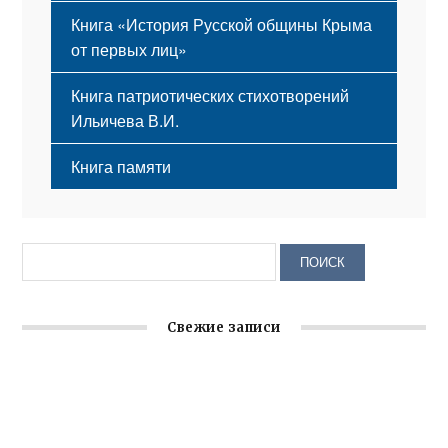
Книга «История Русской общины Крыма
от первых лиц»
Книга патриотических стихотворений
Ильичева В.И.
Книга памяти
Свежие записи
Заслуженная награда руководителю волонтёрской
организации
Ильин день: история и значение праздника