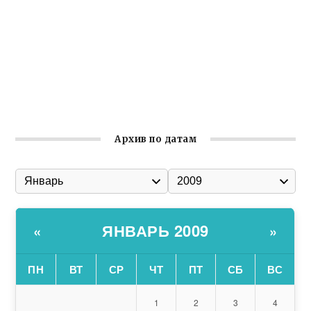
Гумпомощь для десантников накануне Дня ВДВ
Улица Карла Маркса в Феодосии стала улицей
Соборной
Состоялось собрание Симферопольской городской
организации Русской общины Крыма
Архив по датам
ЯНВАРЬ 2009
«
»
ПН
ВТ
СР
ЧТ
ПТ
СБ
ВС
1
2
3
4