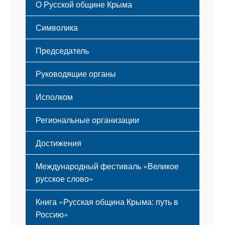
О Русской общине Крыма
Этапы становления
Символика
Принципы деятельности
Флаг
Структура
Председатель
Герб
Мероприятия
Гимн
Устав
Руководящие органы
Исполком
Региональные организации
Достижения
Международный фестиваль «Великое
русское слово»
Книга «Русская община Крыма: путь в
Россию»