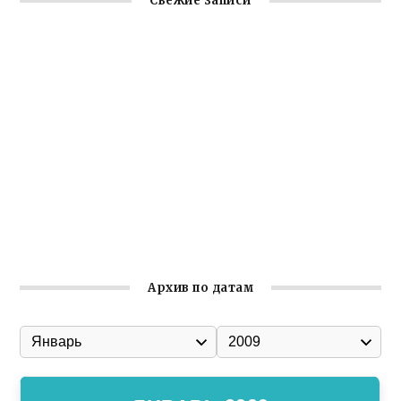
Свежие записи
Заслуженная награда руководителю волонтёрской
организации
Ильин день: история и значение праздника
Гумпомощь для десантников накануне Дня ВДВ
Улица Карла Маркса в Феодосии стала улицей
Соборной
Состоялось собрание Симферопольской городской
организации Русской общины Крыма
Архив по датам