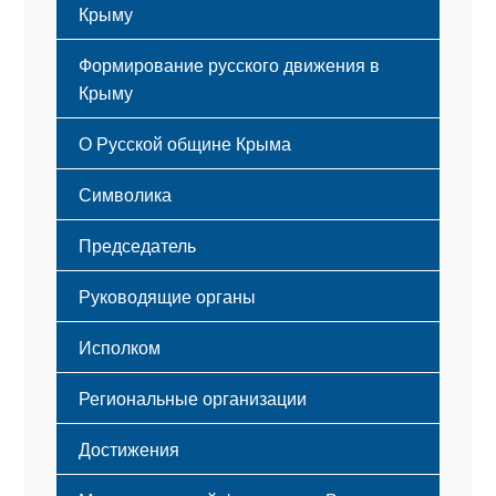
Крыму
Формирование русского движения в
Крыму
Русский Крым
О Русской общине Крыма
Этапы становления
Символика
Принципы деятельности
Флаг
Структура
Председатель
Герб
Мероприятия
Гимн
Устав
Руководящие органы
Исполком
Региональные организации
Достижения