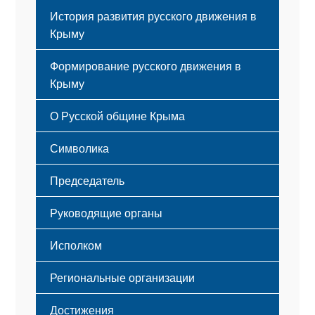
История развития русского движения в
Крыму
Формирование русского движения в
Крыму
Русский Крым
О Русской общине Крыма
Этапы становления
Символика
Принципы деятельности
Флаг
Структура
Председатель
Герб
Мероприятия
Гимн
Устав
Руководящие органы
Исполком
Региональные организации
Достижения