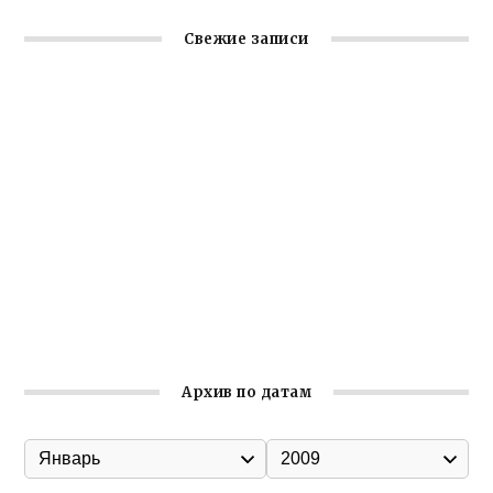
Свежие записи
Заслуженная награда руководителю волонтёрской
организации
Ильин день: история и значение праздника
Гумпомощь для десантников накануне Дня ВДВ
Улица Карла Маркса в Феодосии стала улицей
Соборной
Состоялось собрание Симферопольской городской
организации Русской общины Крыма
Архив по датам