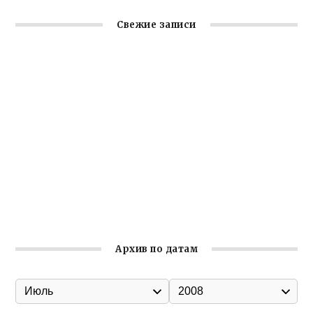
Свежие записи
Крымское отделение «Ассамблеи народов России»
реализует проект «С чего начинается Родина»
Встреча с активом Ялтинской организации Русской
общины Крыма
Заслуженная награда руководителю волонтёрской
организации
Ильин день: история и значение праздника
Гумпомощь для десантников накануне Дня ВДВ
Архив по датам