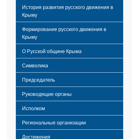
История развития русского движения в
Крыму
Формирование русского движения в
Крыму
Русский Крым
О Русской общине Крыма
Этапы становления
Символика
Принципы деятельности
Флаг
Структура
Председатель
Герб
Мероприятия
Гимн
Устав
Руководящие органы
Исполком
Региональные организации
Достижения