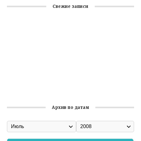
Свежие записи
Крымское отделение «Ассамблеи народов России»
реализует проект «С чего начинается Родина»
Встреча с активом Ялтинской организации Русской
общины Крыма
Заслуженная награда руководителю волонтёрской
организации
Ильин день: история и значение праздника
Гумпомощь для десантников накануне Дня ВДВ
Архив по датам