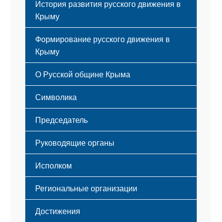
История развития русского движения в
Крыму
Формирование русского движения в
Крыму
Русский Крым
О Русской общине Крыма
Этапы становления
Символика
Принципы деятельности
Флаг
Структура
Председатель
Герб
Мероприятия
Гимн
Устав
Руководящие органы
Исполком
Региональные организации
Достижения