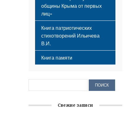
общины Крыма от первых
лиц»
Книга патриотических
стихотворений Ильичева
В.И.
Книга памяти
Свежие записи
Крымское отделение «Ассамблеи
народов России» реализует проект «С
чего начинается Родина»