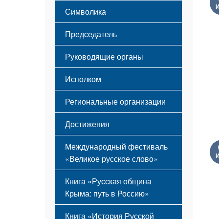
Этапы становления
Символика
Принципы деятельности
Флаг
Структура
Председатель
Герб
Мероприятия
Гимн
Устав
Руководящие органы
Исполком
Региональные организации
Достижения
Международный фестиваль
«Великое русское слово»
Книга «Русская община
Крыма: путь в Россию»
Книга «История Русской