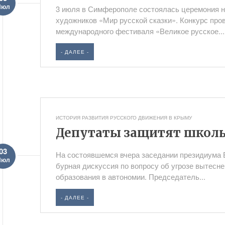
Июл
3 июля в Симферополе состоялась церемония 
художников «Мир русской сказки». Конкурс про
международного фестиваля «Великое русское...
- ДАЛЕЕ -
ИСТОРИЯ РАЗВИТИЯ РУССКОГО ДВИЖЕНИЯ В КРЫМУ
Депутаты защитят школы
03
На состоявшемся вчера заседании президиума 
Июл
бурная дискуссия по вопросу об угрозе вытесн
образования в автономии. Председатель...
- ДАЛЕЕ -