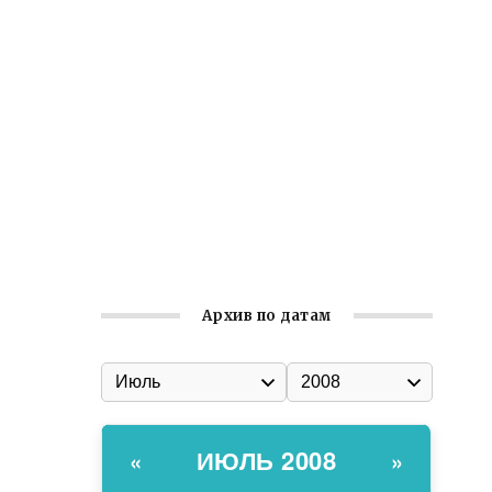
Встреча с активом Ялтинской
организации Русской общины Крыма
Заслуженная награда руководителю
волонтёрской организации
Ильин день: история и значение
праздника
Гумпомощь для десантников накануне
Дня ВДВ
Архив по датам
ИЮЛЬ 2008
«
»