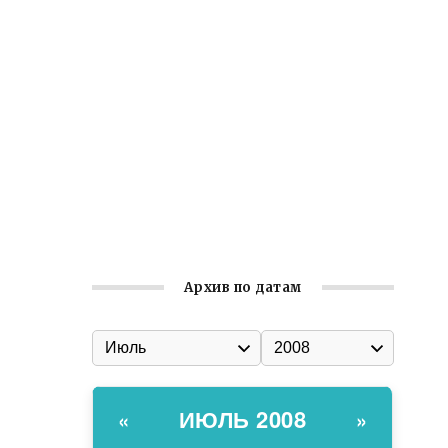
Встреча с активом Ялтинской
организации Русской общины Крыма
Заслуженная награда руководителю
волонтёрской организации
Ильин день: история и значение
праздника
Гумпомощь для десантников накануне
Дня ВДВ
Архив по датам
ИЮЛЬ 2008
«
»