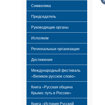
Этапы становления
Символика
Принципы деятельности
Флаг
Структура
Председатель
Герб
Мероприятия
Гимн
Устав
Руководящие органы
Исполком
Региональные организации
Достижения
Международный фестиваль
«Великое русское слово»
Книга «Русская община
Крыма: путь в Россию»
Книга «История Русской