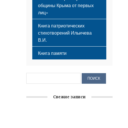
общины Крыма от первых
лиц»
Книга патриотических
стихотворений Ильичева
В.И.
Книга памяти
Свежие записи
Крымское отделение «Ассамблеи
народов России» реализует проект «С
чего начинается Родина»