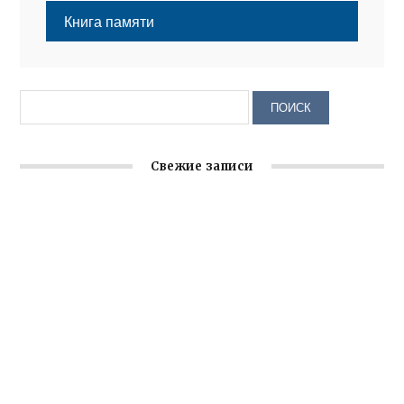
Книга памяти
Свежие записи
Заслуженная награда руководителю волонтёрской
организации
Ильин день: история и значение праздника
Гумпомощь для десантников накануне Дня ВДВ
Улица Карла Маркса в Феодосии стала улицей
Соборной
Состоялось собрание Симферопольской городской
организации Русской общины Крыма