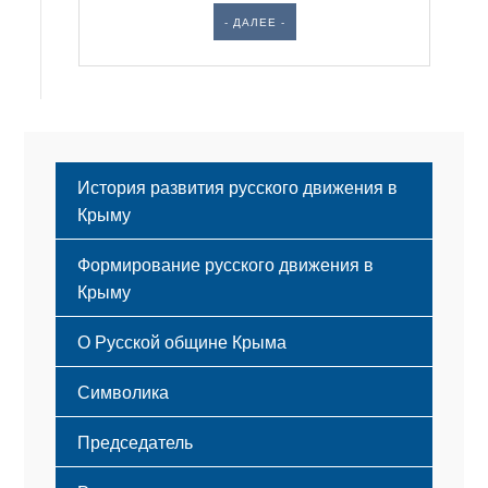
- ДАЛЕЕ -
История развития русского движения в
Крыму
Формирование русского движения в
Крыму
Русский Крым
О Русской общине Крыма
Этапы становления
Символика
Принципы деятельности
Флаг
Структура
Председатель
Герб
Мероприятия
Гимн
Устав