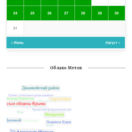
24
25
26
27
28
29
30
31
« Июнь
Август »
Облако Меток