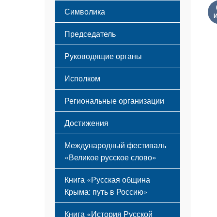
Этапы становления
Символика
Принципы деятельности
Флаг
Структура
Председатель
Герб
Мероприятия
Гимн
Устав
Руководящие органы
Исполком
Региональные организации
Достижения
Международный фестиваль
«Великое русское слово»
Книга «Русская община
Крыма: путь в Россию»
Книга «История Русской