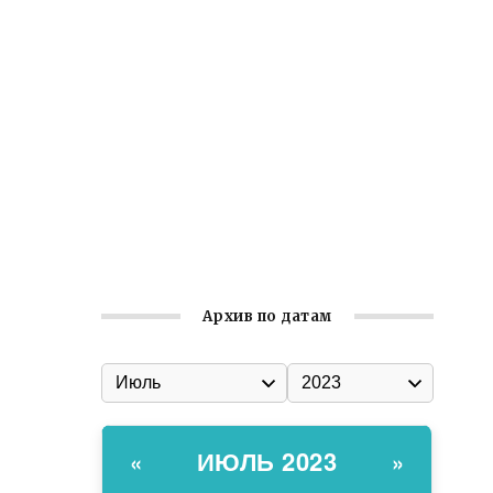
Ильин день: история и значение
праздника
Гумпомощь для десантников накануне
Дня ВДВ
Улица Карла Маркса в Феодосии стала
улицей Соборной
Состоялось собрание
Симферопольской городской
организации Русской общины Крыма
Архив по датам
ИЮЛЬ 2023
«
»