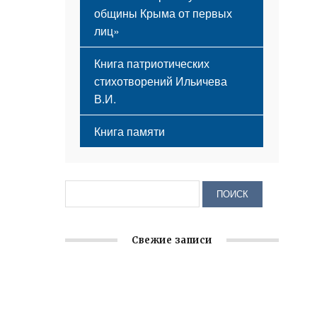
общины Крыма от первых
лиц»
Книга патриотических
стихотворений Ильичева
В.И.
Книга памяти
Свежие записи
Заслуженная награда руководителю
волонтёрской организации