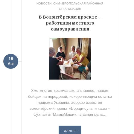
НОВОСТИ
,
СИМФЕРОПОЛЬСКАЯ РАЙОННАЯ
ОРГАНИЗАЦИЯ
В Волонтёрском проекте –
работники местного
самоуправления
18
Авг
Уже многим крымчанам, а главное, нашим
бойцам на передовой, искореняющим остатки
нацизма Украины, хорошо известен
волонтёрский проект «Борщи-супы и каши –
Сухпай от МамыМаши», главная цель...
- ДАЛЕЕ -