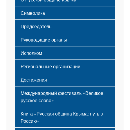
Этапы становления
Символика
Принципы деятельности
Флаг
Структура
Председатель
Герб
Мероприятия
Гимн
Устав
Руководящие органы
Исполком
Региональные организации
Достижения
Международный фестиваль «Великое
русское слово»
Книга «Русская община Крыма: путь в
Россию»