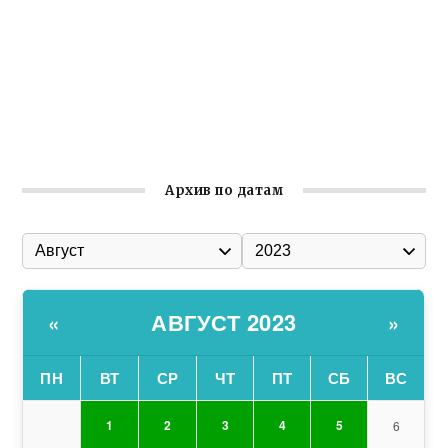
общины Крыма
Заслуженная награда руководителю волонтёрской
организации
Ильин день: история и значение праздника
Гумпомощь для десантников накануне Дня ВДВ
Архив по датам
АВГУСТ 2023
«
»
ПН
ВТ
СР
ЧТ
ПТ
СБ
ВС
1
2
3
4
5
6