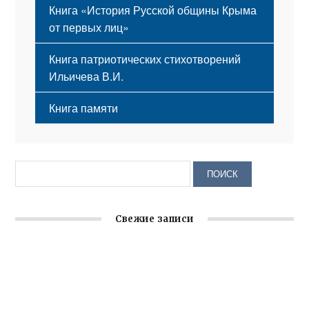
Книга «История Русской общины Крыма
от первых лиц»
Книга патриотических стихотворений
Ильичева В.И.
Книга памяти
Свежие записи
Крымское отделение «Ассамблеи народов России»
реализует проект «С чего начинается Родина»
Встреча с активом Ялтинской организации Русской