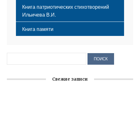
Книга патриотических стихотворений
Ильичева В.И.
Книга памяти
Свежие записи
Крымское отделение «Ассамблеи народов России»
реализует проект «С чего начинается Родина»
Встреча с активом Ялтинской организации Русской
общины Крыма
Заслуженная награда руководителю волонтёрской