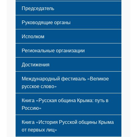
Флаг
Структура
Председатель
Герб
Мероприятия
Гимн
Устав
Руководящие органы
Исполком
Региональные организации
Достижения
Международный фестиваль «Великое
русское слово»
Книга «Русская община Крыма: путь в
Россию»
Книга «История Русской общины Крыма
от первых лиц»