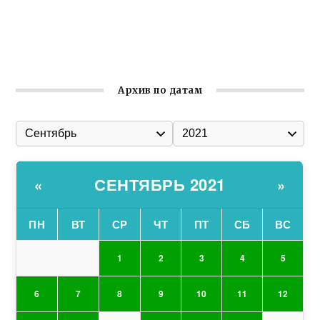
организации
Ильин день: история и значение праздника
Гумпомощь для десантников накануне Дня ВДВ
Архив по датам
СЕНТЯБРЬ 2021
«
»
ПН
ВТ
СР
ЧТ
ПТ
СБ
ВС
1
2
3
4
5
6
7
8
9
10
11
12