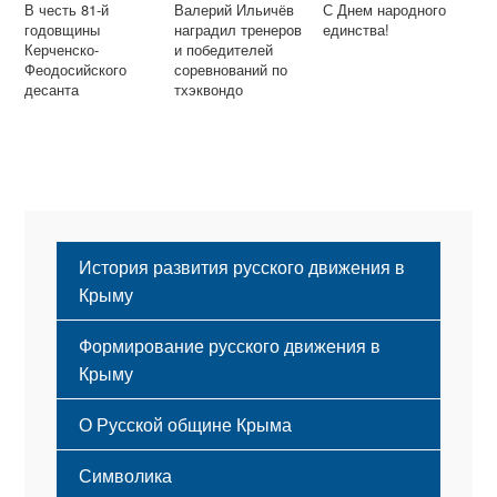
В честь 81-й
Валерий Ильичёв
С Днем народного
годовщины
наградил тренеров
единства!
Керченско-
и победителей
Феодосийского
соревнований по
десанта
тхэквондо
История развития русского движения в
Крыму
Формирование русского движения в
Крыму
Русский Крым
О Русской общине Крыма
Этапы становления
Символика
Принципы деятельности