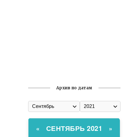
Встреча с активом Ялтинской
организации Русской общины Крыма
Заслуженная награда руководителю
волонтёрской организации
Ильин день: история и значение
праздника
Гумпомощь для десантников накануне
Дня ВДВ
Архив по датам
СЕНТЯБРЬ 2021
«
»