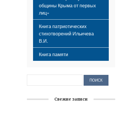
общины Крыма от первых
лиц»
Книга патриотических
стихотворений Ильичева
В.И.
Книга памяти
Свежие записи
Крымское отделение «Ассамблеи
народов России» реализует проект «С
чего начинается Родина»