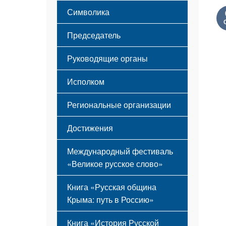
Этапы становления
Символика
Принципы деятельности
Флаг
Структура
Председатель
Герб
Мероприятия
Гимн
Устав
Руководящие органы
Исполком
Региональные организации
Достижения
Международный фестиваль
«Великое русское слово»
Книга «Русская община
Крыма: путь в Россию»
Книга «История Русской