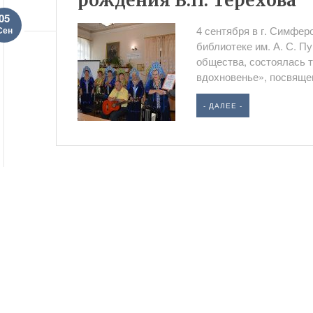
рождения В.П. Терехова
05
4 сентября в г. Симфер
Сен
библиотеке им. А. С. П
общества, состоялась 
вдохновенье», посвящен
- ДАЛЕЕ -