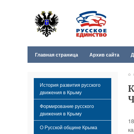
Главная страница
Архив сайта
Д
История развития русского
К
движения в Крыму
Ч
Формирование русского
движения в Крыму
1
Русский Крым
О Русской общине Крыма
к