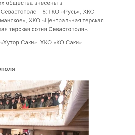
ьих общества внесены в
 Севастополе – 6: ГКО «Русь», ХКО
рманское», ХКО «Центральная терская
ая терская сотня Севастополя».
 «Хутор Саки», ХКО «КО Саки».
ополя