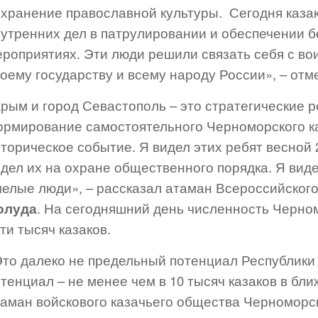
охранение православной культуры. Сегодня каза
нутренних дел в патрулировании и обеспечении 
роприятиях. Эти люди решили связать себя с вои
оему государству и всему народу России», – от
Крым и город Севастополь – это стратегические 
ормирование самостоятельного Черноморского ка
торическое событие. Я видел этих ребят весной 2
дел их на охране общественного порядка. Я виде
мелые люди», – рассказал атаман Всероссийског
олуда
. На сегодняшний день численность Черном
ти тысяч казаков.
Это далеко не предельный потенциал Республики
тенциал – не менее чем в 10 тысяч казаков в бл
таман войскового казачьего общества Черноморск