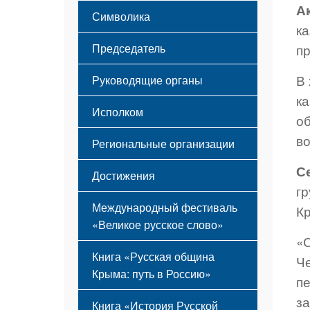
Этапы становления
А
Символика
Принципы деятельности
к
Флаг
Структура
Председатель
п
Герб
Мероприятия
Гимн
Устав
В 
Руководящие органы
к
Исполком
о
в
Региональные организации
С
Достижения
гр
Международный фестиваль
К
«Великое русское слово»
«
Книга «Русская община
Ч
Крыма: путь в Россию»
п
з
Книга «История Русской