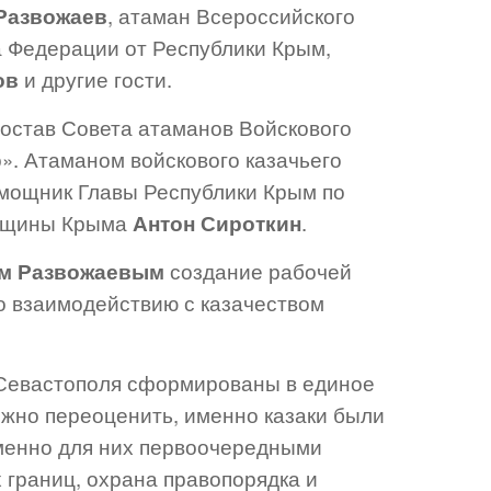
Развожаев
, атаман Всероссийского
а Федерации от Республики Крым,
ов
и другие гости.
состав Совета атаманов Войскового
». Атаманом войскового казачьего
омощник Главы Республики Крым по
общины Крыма
Антон Сироткин
.
м Развожаевым
создание рабочей
по взаимодействию с казачеством
и Севастополя сформированы в единое
ожно переоценить, именно казаки были
именно для них первоочередными
 границ, охрана правопорядка и