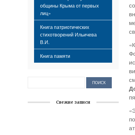
с
общины Крыма от первых
лиц»
в
ме
Книга патриотических
св
стихотворений Ильичева
В.И.
«
Ф
Книга памяти
ис
ви
с
Д
пя
Свежие записи
«
по
Крымское отделение «Ассамблеи
народов России» реализует проект «С
а
чего начинается Родина»