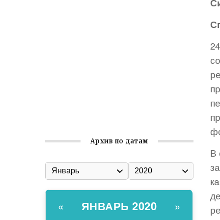
С
Встреча с активом Ялтинской
С
организации Русской общины Крыма
Заслуженная награда руководителю
2
волонтёрской организации
с
Ильин день: история и значение
р
праздника
п
Гумпомощь для десантников накануне
п
Дня ВДВ
п
ф
Архив по датам
В
з
к
д
ЯНВАРЬ 2020
«
»
р