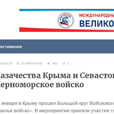
остижения
НОВОСТИ
20 ЯНВАРЯ 2020
1563
0
азачества Крыма и Севасто
ерноморское войско
8 января в Крыму прошел Большой круг Войсково
азачье войско». В мероприятии приняли участие 