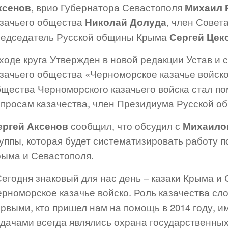
ксенов
, врио Губернатора Севастополя
Михаил 
азачьего общества
Николай Долуда
, член Совет
редседатель Русской общины Крыма
Сергей Цек
ходе круга Утвержден в новой редакции Устав и 
азачьего общества «Черноморское казачье войско
бщества Черноморского казачьего войска стал п
опросам казачества, член Президиума Русской 
ергей Аксенов
сообщил, что обсудил с
Михаило
уппы, которая будет систематизировать работу 
рыма и Севастополя.
Сегодня знаковый для нас день – казаки Крыма 
ерноморское казачье войско. Роль казачества сл
ервыми, кто пришел нам на помощь в 2014 году, 
адачами всегда являлись охрана государственных