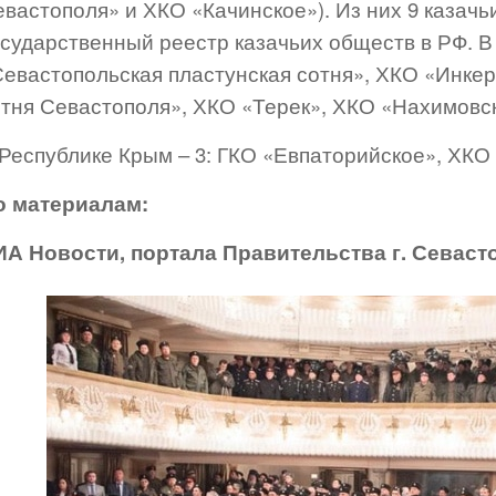
вастополя» и ХКО «Качинское»). Из них 9 казач
сударственный реестр казачьих обществ в РФ. В
Севастопольская пластунская сотня», ХКО «Инке
отня Севастополя», ХКО «Терек», ХКО «Нахимовск
 Республике Крым – 3: ГКО «Евпаторийское», ХКО
о материалам:
ИА Новости, портала Правительства г. Севаст