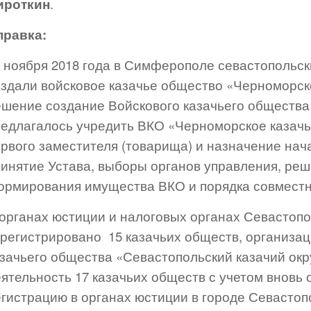
ироткин
.
правка:
4 ноября 2018 года в Симферополе севастопольск
оздали войсковое казачье общество «Черноморско
ешение создание Войскового казачьего общества 
редлагалось учредить ВКО «Черноморское казачь
ервого заместителя (товарища) и назначение нач
ринятие Устава, выборы органов управления, ре
ормирования имущества ВКО и порядка совместно
 органах юстиции и налоговых органах Севастоп
арегистрировано 15 казачьих обществ, организа
азачьего общества «Севастопольский казачий окр
еятельность 17 казачьих обществ с учетом вновь
егистрацию в органах юстиции в городе Севасто