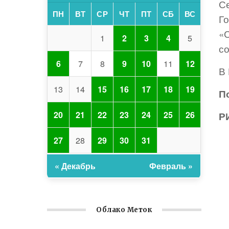
Се
ПН
ВТ
СР
ЧТ
ПТ
СБ
ВС
Го
«
1
2
3
4
5
с
6
7
8
9
10
11
12
В
13
14
15
16
17
18
19
П
20
21
22
23
24
25
26
Р
27
28
29
30
31
« Декабрь
Февраль »
Облако Меток