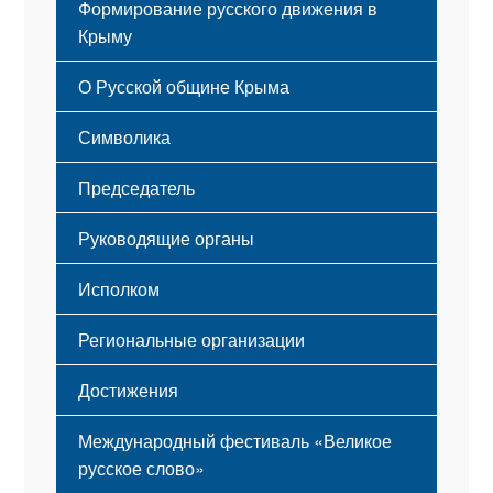
Формирование русского движения в
Крыму
Русский Крым
О Русской общине Крыма
Этапы становления
Символика
Принципы деятельности
Флаг
Структура
Председатель
Герб
Мероприятия
Гимн
Устав
Руководящие органы
Исполком
Региональные организации
Достижения
Международный фестиваль «Великое
русское слово»