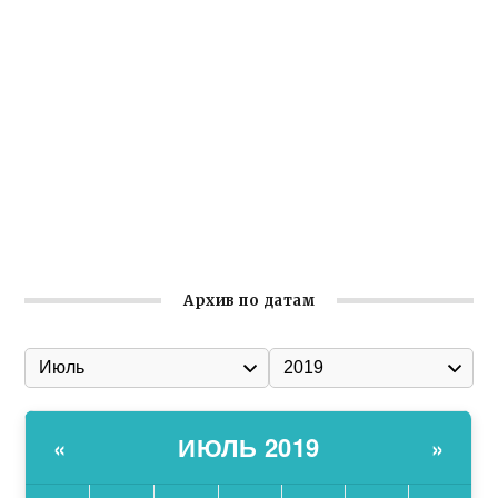
Крымское отделение «Ассамблеи народов России»
реализует проект «С чего начинается Родина»
Встреча с активом Ялтинской организации Русской
общины Крыма
Заслуженная награда руководителю волонтёрской
организации
Ильин день: история и значение праздника
Гумпомощь для десантников накануне Дня ВДВ
Архив по датам
ИЮЛЬ 2019
«
»