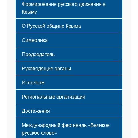
Формирование русского движения в
Крыму
Русский Крым
О Русской общине Крыма
Этапы становления
Символика
Принципы деятельности
Флаг
Структура
Председатель
Герб
Мероприятия
Гимн
Устав
Руководящие органы
Исполком
Региональные организации
Достижения
Международный фестиваль «Великое
русское слово»