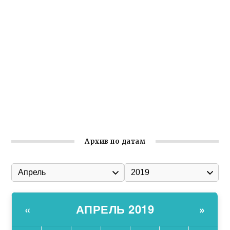
Крымское отделение «Ассамблеи народов России»
реализует проект «С чего начинается Родина»
Встреча с активом Ялтинской организации Русской
общины Крыма
Заслуженная награда руководителю волонтёрской
организации
Ильин день: история и значение праздника
Гумпомощь для десантников накануне Дня ВДВ
Архив по датам
АПРЕЛЬ 2019
«
»