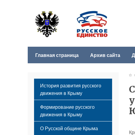
Главная страница
Архив сайта
Д
История развития русского
С
движения в Крыму
у
Формирование русского
Ю
движения в Крыму
Русский Крым
О Русской общине Крыма
Кр