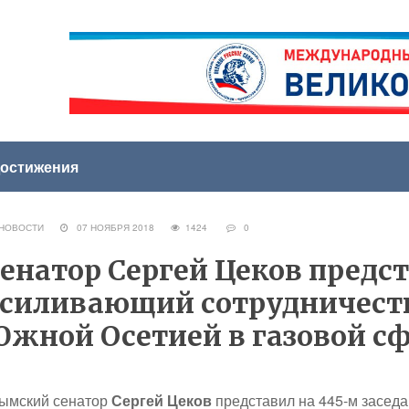
остижения
НОВОСТИ
07 НОЯБРЯ 2018
1424
0
енатор Сергей Цеков предс
силивающий сотрудничеств
жной Осетией в газовой с
ымский сенатор
Сергей Цеков
представил на 445-м засед