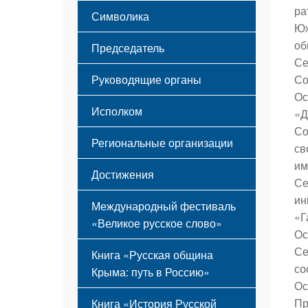
Этапы становления
ра
Символика
Принципы деятельности
Юж
Флаг
Структура
об
Председатель
Герб
Мероприятия
Се
Гимн
Устав
Со
Руководящие органы
Ос
Исполком
«Д
Со
Региональные организации
св
им
Достижения
Се
ин
Международный фестиваль
«Г
«Великое русское слово»
Ос
Се
Книга «Русская община
со
Крыма: путь в Россию»
Ос
Пр
Книга «История Русской