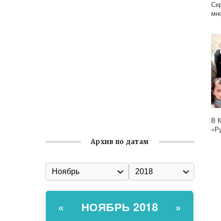
Ильин день: история и значение
Се
мн
праздника
Гумпомощь для десантников накануне
Дня ВДВ
Улица Карла Маркса в Феодосии стала
улицей Соборной
Состоялось собрание
Симферопольской городской
организации Русской общины Крыма
В 
«Р
Архив по датам
НОЯБРЬ 2018
«
»