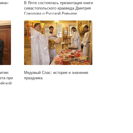
оина»
В Ялте состоялась презентация книги
севастопольского краеведа Дмитрия
Соколова о Русской Ривьере
итие:
Медовый Спас: история и значение
ета при
праздника
ийской