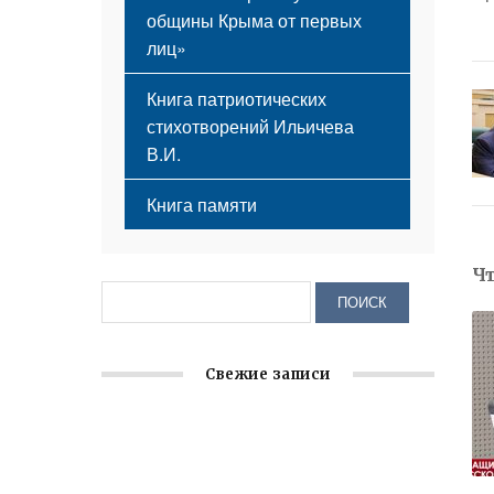
общины Крыма от первых
лиц»
Книга патриотических
стихотворений Ильичева
В.И.
Книга памяти
Ч
Свежие записи
Заслуженная награда руководителю
волонтёрской организации