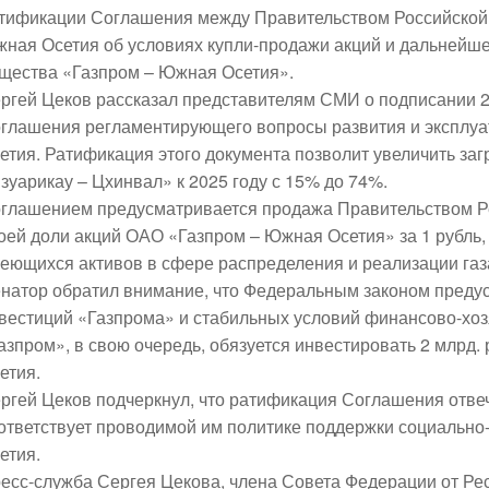
тификации Соглашения между Правительством Российской
ная Осетия об условиях купли-продажи акций и дальнейше
щества «Газпром – Южная Осетия».
ргей Цеков рассказал представителям СМИ о подписании 24
глашения регламентирующего вопросы развития и эксплуа
етия. Ратификация этого документа позволит увеличить заг
зуарикау – Цхинвал» к 2025 году с 15% до 74%.
глашением предусматривается продажа Правительством Р
оей доли акций ОАО «Газпром – Южная Осетия» за 1 рубль, 
еющихся активов в сфере распределения и реализации газ
натор обратил внимание, что Федеральным законом преду
вестиций «Газпрома» и стабильных условий финансово-хоз
азпром», в свою очередь, обязуется инвестировать 2 млрд
етия.
ргей Цеков подчеркнул, что ратификация Соглашения отвеч
ответствует проводимой им политике поддержки социально
етия.
есс-служба Сергея Цекова, члена Совета Федерации от Ре