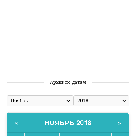
Крымское отделение «Ассамблеи народов России»
реализует проект «С чего начинается Родина»
Встреча с активом Ялтинской организации Русской
общины Крыма
Заслуженная награда руководителю волонтёрской
организации
Ильин день: история и значение праздника
Гумпомощь для десантников накануне Дня ВДВ
Архив по датам
НОЯБРЬ 2018
«
»