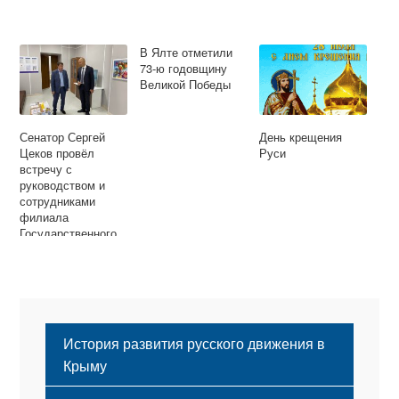
В Ялте отметили
73-ю годовщину
Великой Победы
Сенатор Сергей
День крещения
Цеков провёл
Руси
встречу с
руководством и
сотрудниками
филиала
Государственного
Фонда «Защитники
Отечества» по
Республике Крым
История развития русского движения в
Крыму