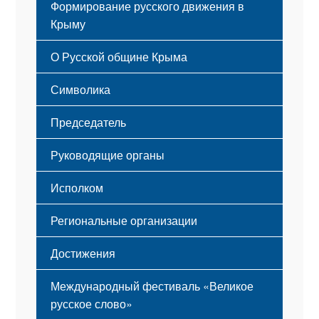
Формирование русского движения в
Крыму
Русский Крым
О Русской общине Крыма
Этапы становления
Символика
Принципы деятельности
Флаг
Структура
Председатель
Герб
Мероприятия
Гимн
Устав
Руководящие органы
Исполком
Региональные организации
Достижения
Международный фестиваль «Великое
русское слово»