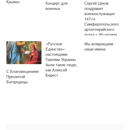
Крыма»
Концерт для
Сергей Цеков
военных
поздравил
военнослужащих
147-го
Симферопольского
артиллерийского
полка с 80-летием
со дня создания
«Русское
Мы возвращаем
полка
Единство»:
наши имена
настоящими
Героями Украины
были такие люди,
как Алексей
С Благовещением
Берест
Пресвятой
Богородицы