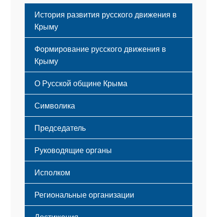
История развития русского движения в
Крыму
Формирование русского движения в
Крыму
Русский Крым
О Русской общине Крыма
Этапы становления
Символика
Принципы деятельности
Флаг
Структура
Председатель
Герб
Мероприятия
Гимн
Устав
Руководящие органы
Исполком
Региональные организации
Достижения