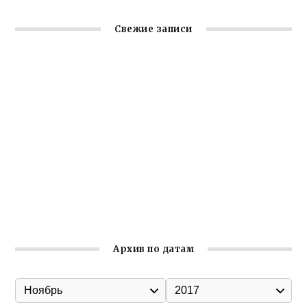
Свежие записи
Заслуженная награда руководителю волонтёрской
организации
Ильин день: история и значение праздника
Гумпомощь для десантников накануне Дня ВДВ
Улица Карла Маркса в Феодосии стала улицей
Соборной
Состоялось собрание Симферопольской городской
организации Русской общины Крыма
Архив по датам