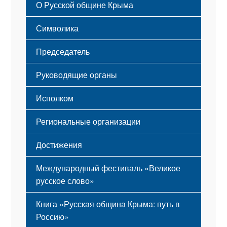
О Русской общине Крыма
Этапы становления
Символика
Принципы деятельности
Флаг
Структура
Председатель
Герб
Мероприятия
Гимн
Устав
Руководящие органы
Исполком
Региональные организации
Достижения
Международный фестиваль «Великое
русское слово»
Книга «Русская община Крыма: путь в
Россию»