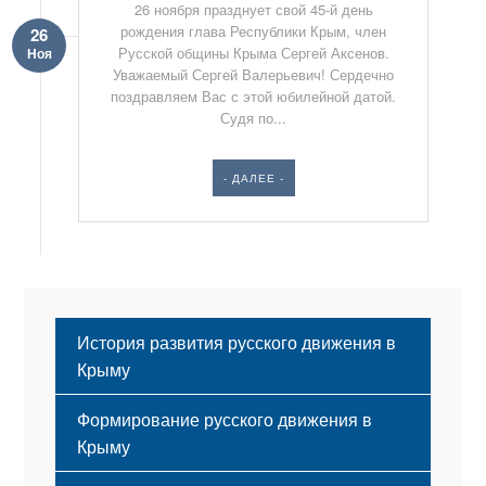
26 ноября празднует свой 45-й день
рождения глава Республики Крым, член
26
Русской общины Крыма Сергей Аксенов.
Ноя
Уважаемый Сергей Валерьевич! Сердечно
поздравляем Вас с этой юбилейной датой.
Судя по...
- ДАЛЕЕ -
История развития русского движения в
Крыму
Формирование русского движения в
Крыму
Русский Крым