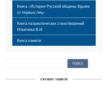
Книга «История Русской общины Крыма
от первых лиц»
Книга патриотических стихотворений
Ильичева В.И.
Книга памяти
Свежие записи
Крымское отделение «Ассамблеи народов России»
реализует проект «С чего начинается Родина»
Встреча с активом Ялтинской организации Русской