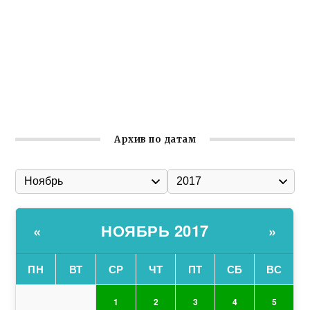
общины Крыма
Заслуженная награда руководителю волонтёрской
организации
Ильин день: история и значение праздника
Гумпомощь для десантников накануне Дня ВДВ
Архив по датам
НОЯБРЬ 2017
«
»
ПН
ВТ
СР
ЧТ
ПТ
СБ
ВС
1
2
3
4
5