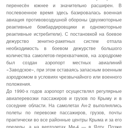
перенесён южнее и значительно расширен. В
послевоенное время здесь базировалась военная
авиация противовоздушной обороны (двухмоторные
реактивные бомбардировщики и одномоторные
реактивные истребители). С постановкой на боевое
дежурство зенитно-ракетных систем отпала
необходимость в боевом дежурстве большого
количества самолетов-перехватчиков, на аэродроме
был создан аэропорт местных авиалиний
«Заводское», при этом оставаясь запасным военным
аэродромом в условиях чрезвычайного или военного
положения.
До 1990-х годов аэропорт осуществлял регулярные
авиаперевозки пассажиров и грузов по Крыму и в
соседние области. На самолетах Ан-2 выполнялись
полеты по перевозке пассажиров, грузов, почты
практически во все районные центры Крыма и за его
пределы, а на вертолетах Ми-4 — в Ялту. Позже