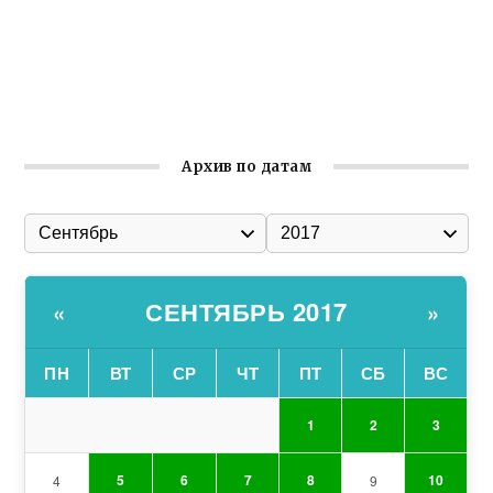
Улица Карла Маркса в Феодосии стала улицей
Соборной
Состоялось собрание Симферопольской городской
организации Русской общины Крыма
Архив по датам
СЕНТЯБРЬ 2017
«
»
ПН
ВТ
СР
ЧТ
ПТ
СБ
ВС
1
2
3
5
6
7
8
10
4
9