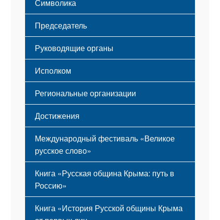
Символика
Принципы деятельности
Флаг
Структура
Председатель
Герб
Мероприятия
Гимн
Устав
Руководящие органы
Исполком
Региональные организации
Достижения
Международный фестиваль «Великое
русское слово»
Книга «Русская община Крыма: путь в
Россию»
Книга «История Русской общины Крыма