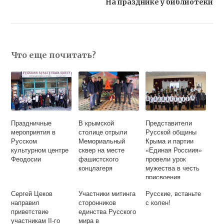
На празднике у библиотеки
Что еще почитать?
Праздничные
В крымской
Представители
мероприятия в
столице отрыли
Русской общины
Русском
Мемориальный
Крыма и партии
культурном центре
сквер на месте
«Единая Россиия»
Феодосии
фашистского
провели урок
концлагеря
мужества в честь
присвоения
Симферопольской
Сергей Цеков
Участники митинга
Русские, встаньте
средней школе № 4
направил
сторонников
с колен!
имени маршала
приветствие
единства Русского
Ф.И. Толбухина
участникам II-го
мира в