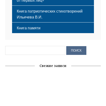
от первых лиц»
Книга патриотических стихотворений
Ильичева В.И.
Книга памяти
Свежие записи
Заслуженная награда руководителю волонтёрской
организации
Ильин день: история и значение праздника
Гумпомощь для десантников накануне Дня ВДВ