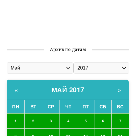
Улица Карла Маркса в Феодосии стала улицей
Соборной
Состоялось собрание Симферопольской городской
организации Русской общины Крыма
Архив по датам
МАЙ 2017
«
»
ПН
ВТ
СР
ЧТ
ПТ
СБ
ВС
1
2
3
4
5
6
7