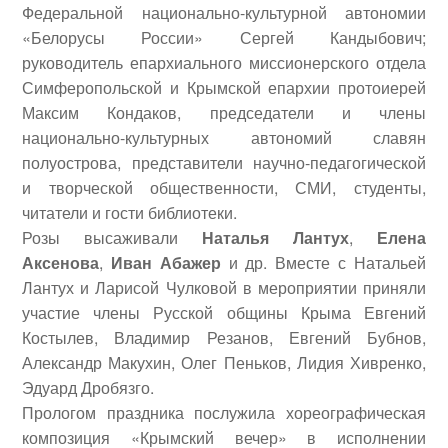
Федеральной национально-культурной автономии
«Белорусы России»
Сергей Кандыбович
;
руководитель епархиального миссионерского отдела
Симферопольской и Крымской епархии протоиерей
Максим Кондаков
, председатели и члены
национально-культурных автономий славян
полуострова, представители научно-педагогической
и творческой общественности, СМИ, студенты,
читатели и гости библиотеки.
Розы высаживали
Наталья Лантух
,
Елена
Аксенова
,
Иван Абажер
и др. Вместе с Натальей
Лантух и Ларисой Чулковой в мероприятии приняли
участие члены Русской общины Крыма
Евгений
Костылев
,
Владимир Резанов
,
Евгений Бубнов
,
Александр Макухин, Олег Пеньков
,
Лидия Хивренко
,
Эдуард Дробязго
.
Прологом праздника послужила хореографическая
композиция «Крымский вечер» в исполнении