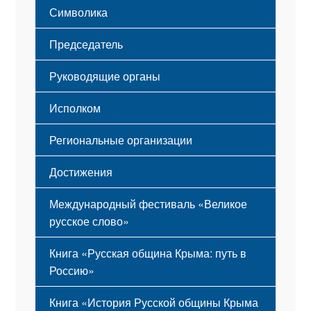
Символика
Принципы деятельности
Флаг
Структура
Председатель
Герб
Мероприятия
Гимн
Устав
Руководящие органы
Исполком
Региональные организации
Достижения
Международный фестиваль «Великое
русское слово»
Книга «Русская община Крыма: путь в
Россию»
Книга «История Русской общины Крыма