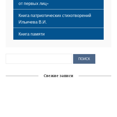
от первых лиц»
Книга патриотических стихотворений
Ильичева В.И.
Книга памяти
Свежие записи
Заслуженная награда руководителю волонтёрской
организации
Ильин день: история и значение праздника
Гумпомощь для десантников накануне Дня ВДВ