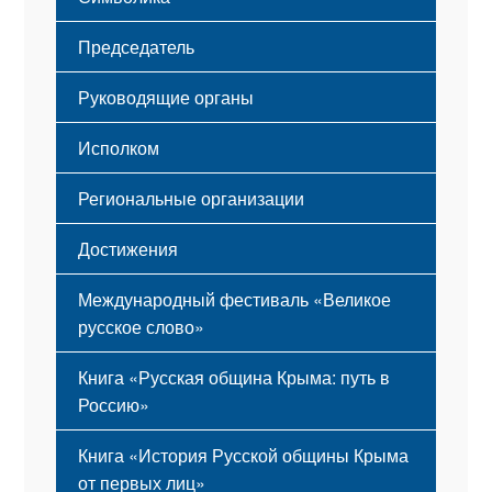
Принципы деятельности
Флаг
Структура
Председатель
Герб
Мероприятия
Гимн
Устав
Руководящие органы
Исполком
Региональные организации
Достижения
Международный фестиваль «Великое
русское слово»
Книга «Русская община Крыма: путь в
Россию»
Книга «История Русской общины Крыма
от первых лиц»