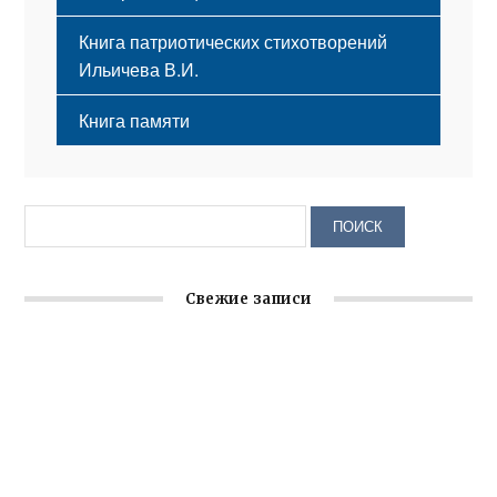
Книга патриотических стихотворений
Ильичева В.И.
Книга памяти
Свежие записи
Крымское отделение «Ассамблеи народов России»
реализует проект «С чего начинается Родина»
Встреча с активом Ялтинской организации Русской
общины Крыма
Заслуженная награда руководителю волонтёрской