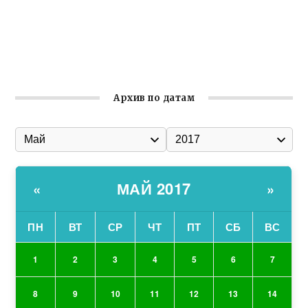
организации
Ильин день: история и значение праздника
Гумпомощь для десантников накануне Дня ВДВ
Архив по датам
МАЙ 2017
«
»
ПН
ВТ
СР
ЧТ
ПТ
СБ
ВС
1
2
3
4
5
6
7
8
9
10
11
12
13
14