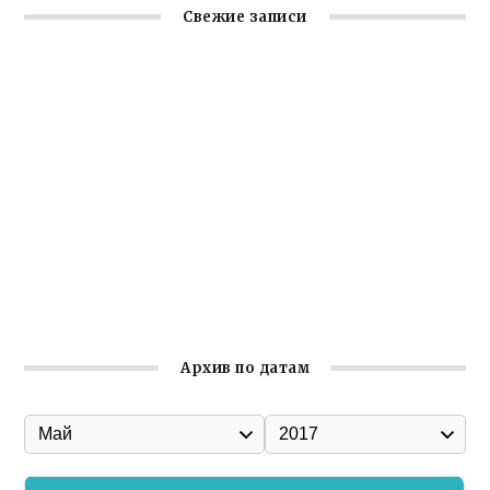
Свежие записи
Заслуженная награда руководителю волонтёрской
организации
Ильин день: история и значение праздника
Гумпомощь для десантников накануне Дня ВДВ
Улица Карла Маркса в Феодосии стала улицей
Соборной
Состоялось собрание Симферопольской городской
организации Русской общины Крыма
Архив по датам