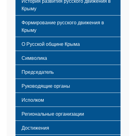
История развития русского движения в
Крыму
Формирование русского движения в
Крыму
Русский Крым
О Русской общине Крыма
Этапы становления
Символика
Принципы деятельности
Флаг
Структура
Председатель
Герб
Мероприятия
Гимн
Устав
Руководящие органы
Исполком
Региональные организации
Достижения