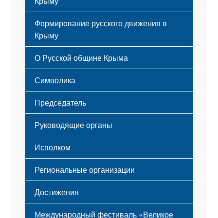
Крыму
Формирование русского движения в
Крыму
Русский Крым
О Русской общине Крыма
Этапы становления
Символика
Принципы деятельности
Флаг
Структура
Председатель
Герб
Мероприятия
Гимн
Устав
Руководящие органы
Исполком
Региональные организации
Достижения
Международный фестиваль «Великое