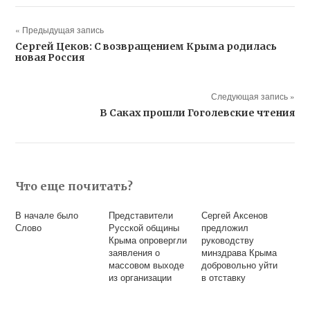
« Предыдущая запись
Сергей Цеков: С возвращением Крыма родилась
новая Россия
Следующая запись »
В Саках прошли Гоголевские чтения
Что еще почитать?
В начале было
Представители
Сергей Аксенов
Слово
Русской общины
предложил
Крыма опровергли
руководству
заявления о
минздрава Крыма
массовом выходе
добровольно уйти
из организации
в отставку