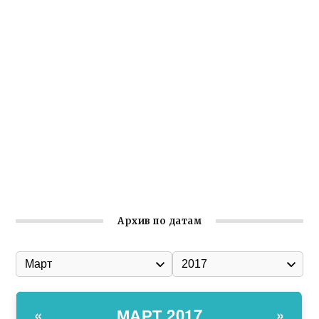
Заслуженная награда руководителю волонтёрской
организации
Ильин день: история и значение праздника
Гумпомощь для десантников накануне Дня ВДВ
Улица Карла Маркса в Феодосии стала улицей
Соборной
Состоялось собрание Симферопольской городской
организации Русской общины Крыма
Архив по датам
МАРТ 2017
«
»