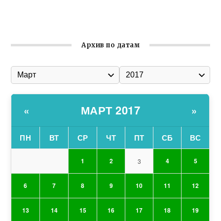
Гумпомощь для десантников накануне Дня ВДВ
Архив по датам
МАРТ 2017
«
»
ПН
ВТ
СР
ЧТ
ПТ
СБ
ВС
1
2
4
5
3
6
7
8
9
10
11
12
13
14
15
16
17
18
19