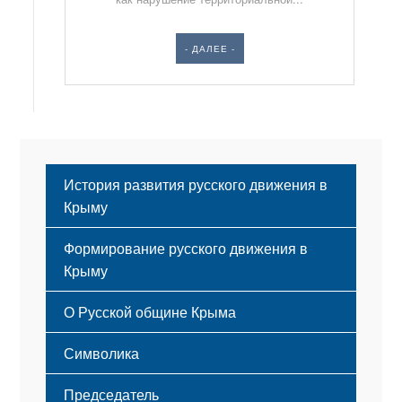
- ДАЛЕЕ -
История развития русского движения в
Крыму
Формирование русского движения в
Крыму
Русский Крым
О Русской общине Крыма
Этапы становления
Символика
Принципы деятельности
Флаг
Структура
Председатель
Герб
Мероприятия