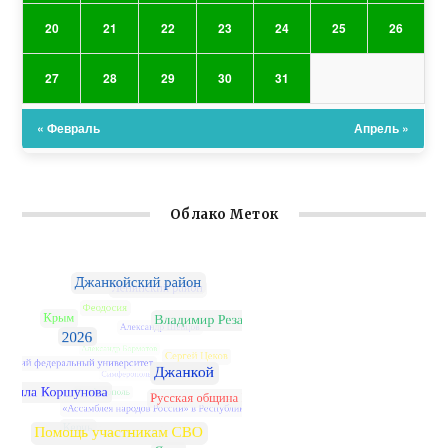
20
21
22
23
24
25
26
27
28
29
30
31
« Февраль
Апрель »
Облако Меток