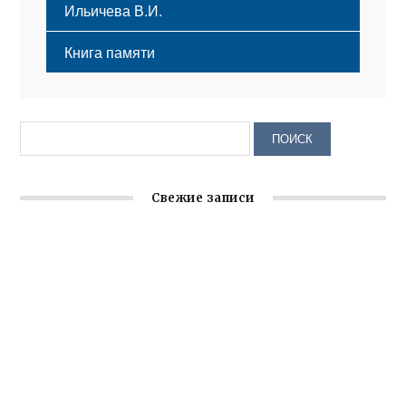
Ильичева В.И.
Книга памяти
Свежие записи
Крымское отделение «Ассамблеи народов России»
реализует проект «С чего начинается Родина»
Встреча с активом Ялтинской организации Русской
общины Крыма
Заслуженная награда руководителю волонтёрской
организации
Ильин день: история и значение праздника