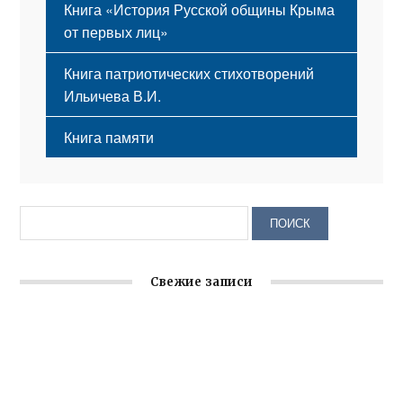
Книга «История Русской общины Крыма
от первых лиц»
Книга патриотических стихотворений
Ильичева В.И.
Книга памяти
Свежие записи
Заслуженная награда руководителю волонтёрской
организации
Ильин день: история и значение праздника