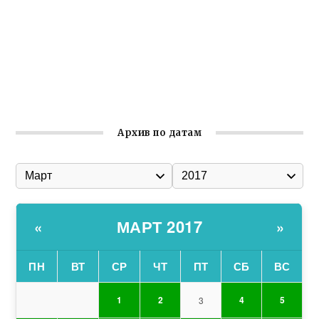
Гумпомощь для десантников накануне Дня ВДВ
Улица Карла Маркса в Феодосии стала улицей
Соборной
Состоялось собрание Симферопольской городской
организации Русской общины Крыма
Архив по датам
МАРТ 2017
«
»
ПН
ВТ
СР
ЧТ
ПТ
СБ
ВС
1
2
4
5
3