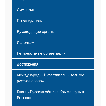
Этапы становления
Символика
Принципы деятельности
Флаг
Структура
Председатель
Герб
Мероприятия
Гимн
Устав
Руководящие органы
Исполком
Региональные организации
Достижения
Международный фестиваль «Великое
русское слово»
Книга «Русская община Крыма: путь в
Россию»