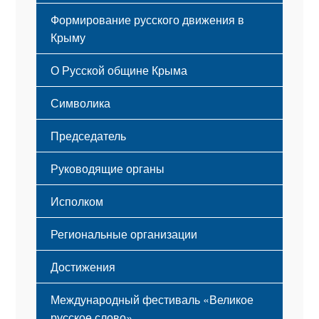
Формирование русского движения в
Крыму
Русский Крым
О Русской общине Крыма
Этапы становления
Символика
Принципы деятельности
Флаг
Структура
Председатель
Герб
Мероприятия
Гимн
Устав
Руководящие органы
Исполком
Региональные организации
Достижения
Международный фестиваль «Великое
русское слово»