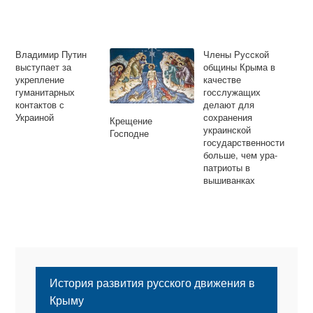
Владимир Путин
Члены Русской
выступает за
общины Крыма в
укрепление
качестве
гуманитарных
госслужащих
контактов с
делают для
Украиной
сохранения
Крещение
украинской
Господне
государственности
больше, чем ура-
патриоты в
вышиванках
История развития русского движения в
Крыму