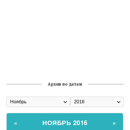
Крымское отделение «Ассамблеи народов России»
реализует проект «С чего начинается Родина»
Встреча с активом Ялтинской организации Русской
общины Крыма
Заслуженная награда руководителю волонтёрской
организации
Ильин день: история и значение праздника
Гумпомощь для десантников накануне Дня ВДВ
Архив по датам
НОЯБРЬ 2016
«
»