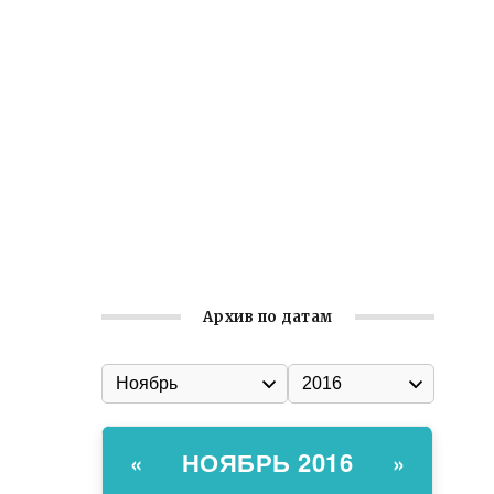
Встреча с активом Ялтинской
организации Русской общины Крыма
Заслуженная награда руководителю
волонтёрской организации
Ильин день: история и значение
праздника
Гумпомощь для десантников накануне
Дня ВДВ
Архив по датам
НОЯБРЬ 2016
«
»