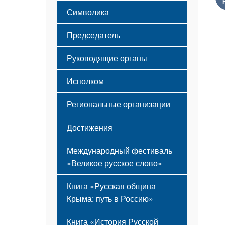
Этапы становления
Символика
Принципы деятельности
Флаг
Структура
Председатель
Герб
Мероприятия
Гимн
Устав
Руководящие органы
Исполком
Региональные организации
Достижения
Международный фестиваль
«Великое русское слово»
Книга «Русская община
Крыма: путь в Россию»
Книга «История Русской