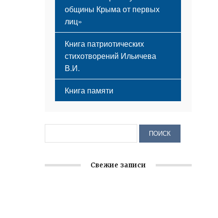
общины Крыма от первых
лиц»
Книга патриотических
стихотворений Ильичева
В.И.
Книга памяти
Свежие записи
Крымское отделение «Ассамблеи
народов России» реализует проект «С
чего начинается Родина»