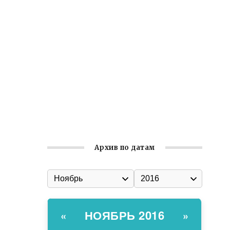
Встреча с активом Ялтинской
организации Русской общины Крыма
Заслуженная награда руководителю
волонтёрской организации
Ильин день: история и значение
праздника
Гумпомощь для десантников накануне
Дня ВДВ
Архив по датам
НОЯБРЬ 2016
«
»