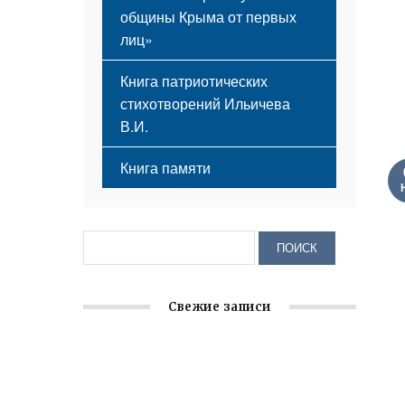
общины Крыма от первых
лиц»
Книга патриотических
стихотворений Ильичева
В.И.
Книга памяти
Свежие записи
Крымское отделение «Ассамблеи
народов России» реализует проект «С
чего начинается Родина»