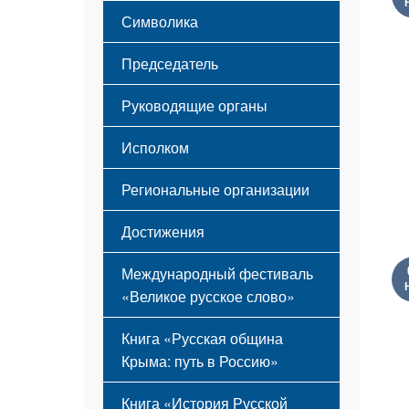
Этапы становления
Символика
Принципы деятельности
Флаг
Структура
Председатель
Герб
Мероприятия
Гимн
Устав
Руководящие органы
Исполком
Региональные организации
Достижения
Международный фестиваль
«Великое русское слово»
Книга «Русская община
Крыма: путь в Россию»
Книга «История Русской