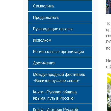
Этапы становления
Символика
Принципы деятельности
Флаг
Структура
Председатель
Герб
Мероприятия
То
Гимн
Устав
Руководящие органы
ор
со
Исполком
P.
по
Региональные организации
Ни
Достижения
г.
Международный фестиваль
«Великое русское слово»
Книга «Русская община
Крыма: путь в Россию»
Книга «История Русской