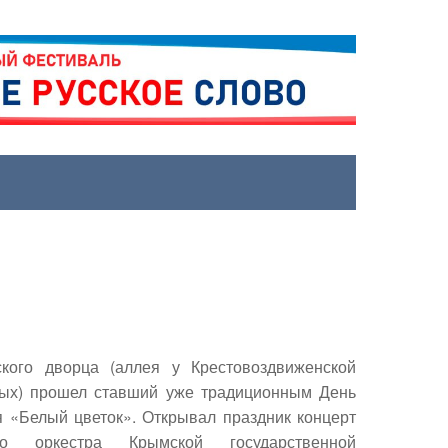
кого дворца (аллея у Крестовоздвиженской
ых) прошел ставший уже традиционным День
я «Белый цветок». Открывал праздник концерт
го оркестра Крымской государственной