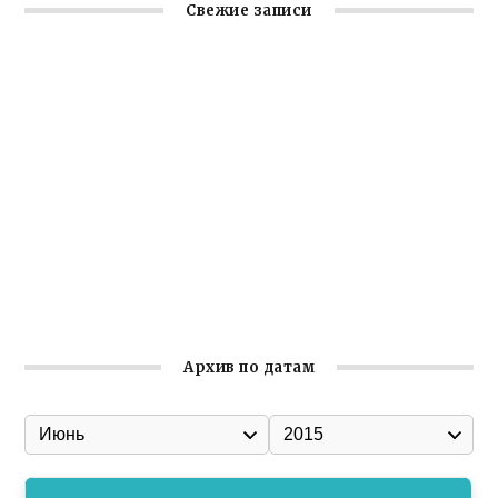
Свежие записи
Крымское отделение «Ассамблеи народов России»
реализует проект «С чего начинается Родина»
Встреча с активом Ялтинской организации Русской
общины Крыма
Заслуженная награда руководителю волонтёрской
организации
Ильин день: история и значение праздника
Гумпомощь для десантников накануне Дня ВДВ
Архив по датам