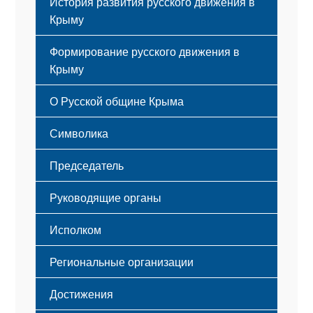
История развития русского движения в
Крыму
Формирование русского движения в
Крыму
Русский Крым
О Русской общине Крыма
Этапы становления
Символика
Принципы деятельности
Флаг
Структура
Председатель
Герб
Мероприятия
Гимн
Устав
Руководящие органы
Исполком
Региональные организации
Достижения