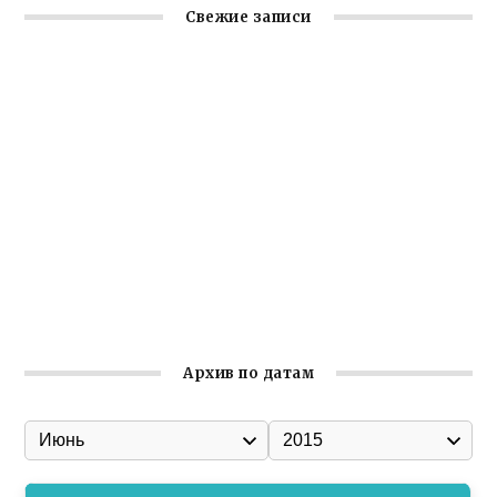
Свежие записи
Крымское отделение «Ассамблеи народов России»
реализует проект «С чего начинается Родина»
Встреча с активом Ялтинской организации Русской
общины Крыма
Заслуженная награда руководителю волонтёрской
организации
Ильин день: история и значение праздника
Гумпомощь для десантников накануне Дня ВДВ
Архив по датам