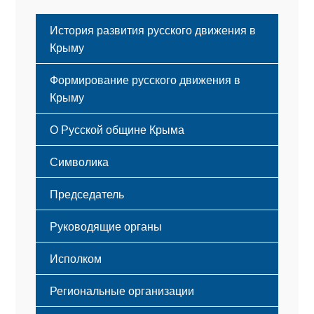
История развития русского движения в
Крыму
Формирование русского движения в
Крыму
Русский Крым
О Русской общине Крыма
Этапы становления
Символика
Принципы деятельности
Флаг
Структура
Председатель
Герб
Мероприятия
Гимн
Устав
Руководящие органы
Исполком
Региональные организации