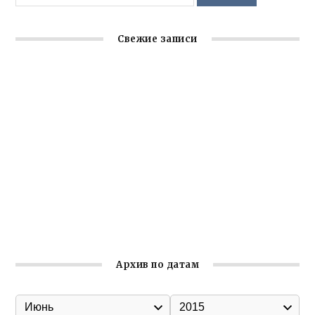
Свежие записи
Крымское отделение «Ассамблеи народов России»
реализует проект «С чего начинается Родина»
Встреча с активом Ялтинской организации Русской
общины Крыма
Заслуженная награда руководителю волонтёрской
организации
Ильин день: история и значение праздника
Гумпомощь для десантников накануне Дня ВДВ
Архив по датам