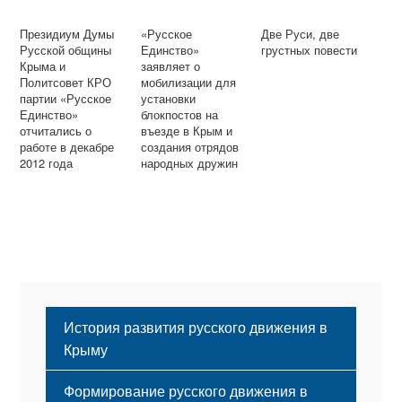
Президиум Думы
«Русское
Две Руси, две
Русской общины
Единство»
грустных повести
Крыма и
заявляет о
Политсовет КРО
мобилизации для
партии «Русское
установки
Единство»
блокпостов на
отчитались о
въезде в Крым и
работе в декабре
создания отрядов
2012 года
народных дружин
История развития русского движения в
Крыму
Формирование русского движения в