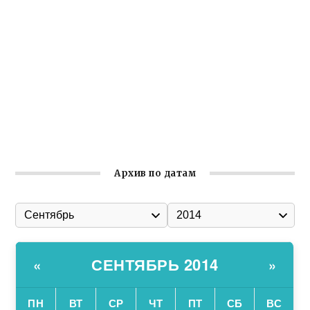
реализует проект «С чего начинается Родина»
Встреча с активом Ялтинской организации Русской
общины Крыма
Заслуженная награда руководителю волонтёрской
организации
Ильин день: история и значение праздника
Гумпомощь для десантников накануне Дня ВДВ
Архив по датам
СЕНТЯБРЬ 2014
«
»
ПН
ВТ
СР
ЧТ
ПТ
СБ
ВС