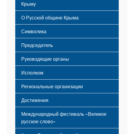
Крыму
Русский Крым
О Русской общине Крыма
Этапы становления
Символика
Принципы деятельности
Флаг
Структура
Председатель
Герб
Мероприятия
Гимн
Устав
Руководящие органы
Исполком
Региональные организации
Достижения
Международный фестиваль «Великое
русское слово»