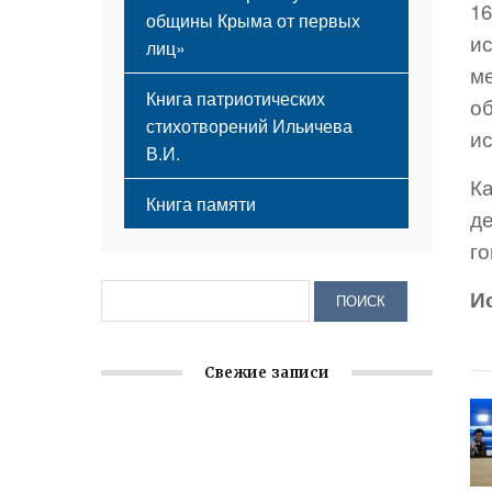
1
общины Крыма от первых
ис
лиц»
м
Книга патриотических
о
стихотворений Ильичева
ис
В.И.
К
Книга памяти
де
г
И
Свежие записи
Заслуженная награда руководителю
волонтёрской организации