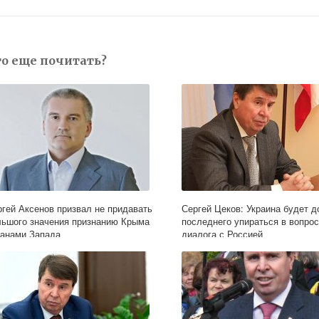
то еще почитать?
ргей Аксенов призвал не придавать
Сергей Цеков: Украина будет д
льшого значения признанию Крыма
последнего упираться в вопро
ранами Запада
диалога с Россией