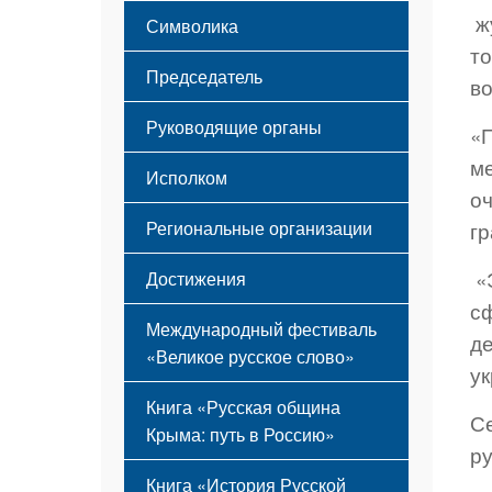
Этапы становления
ж
Символика
Принципы деятельности
то
Флаг
Структура
Председатель
Герб
в
Мероприятия
Гимн
Устав
Руководящие органы
«
ме
Исполком
оч
Региональные организации
гр
«Э
Достижения
сф
Международный фестиваль
де
«Великое русское слово»
ук
Книга «Русская община
Се
Крыма: путь в Россию»
р
Книга «История Русской