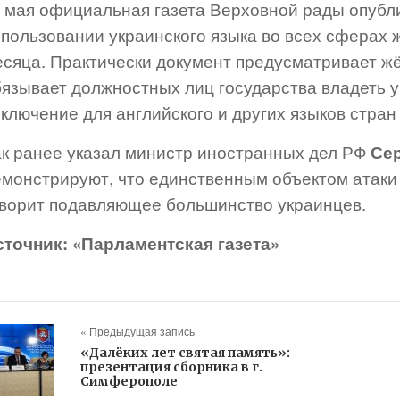
6 мая официальная газета Верховной рады опубл
пользовании украинского языка во всех сферах ж
есяца. Практически документ предусматривает ж
бязывает должностных лиц государства владеть у
ключение для английского и других языков стран
ак ранее указал министр иностранных дел РФ
Се
монстрируют, что единственным объектом атаки 
оворит подавляющее большинство украинцев.
сточник: «Парламентская газета»
« Предыдущая запись
«Далёких лет святая память»:
презентация сборника в г.
Симферополе