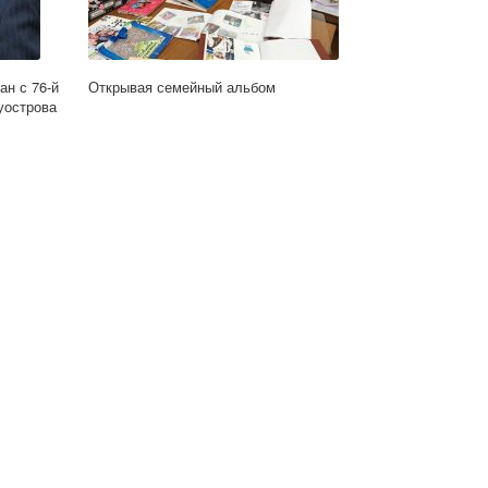
ан с 76-й
Открывая семейный альбом
уострова