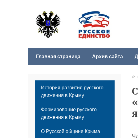
Главная страница
Архив сайта
Д
История развития русского
С
движения в Крыму
«
Формирование русского
движения в Крыму
Русский Крым
О Русской общине Крыма
Ч