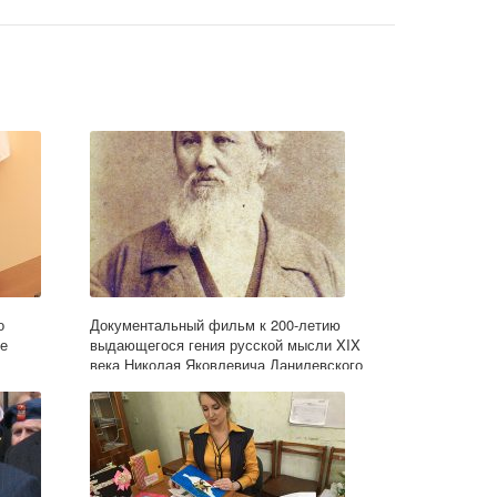
о
Документальный фильм к 200-летию
се
выдающегося гения русской мысли XIX
века Николая Яковлевича Данилевского