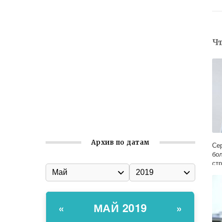
Ильин день: история и значение
праздника
Гумпомощь для десантников накануне
Ч
Дня ВДВ
Улица Карла Маркса в Феодосии стала
улицей Соборной
Состоялось собрание
Симферопольской городской
организации Русской общины Крыма
Архив по датам
Се
бо
ст
МАЙ 2019
«
»