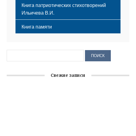
Книга патриотических стихотворений
Ильичева В.И.
Книга памяти
Свежие записи
Заслуженная награда руководителю волонтёрской
организации
Ильин день: история и значение праздника
Гумпомощь для десантников накануне Дня ВДВ
Улица Карла Маркса в Феодосии стала улицей