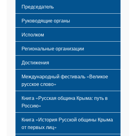
Флаг
Структура
Председатель
Герб
Мероприятия
Гимн
Устав
Руководящие органы
Исполком
Региональные организации
Достижения
Международный фестиваль «Великое
русское слово»
Книга «Русская община Крыма: путь в
Россию»
Книга «История Русской общины Крыма
от первых лиц»