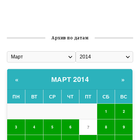
Соборной
Состоялось собрание Симферопольской городской
организации Русской общины Крыма
Архив по датам
МАРТ 2014
«
»
ПН
ВТ
СР
ЧТ
ПТ
СБ
ВС
1
2
3
4
5
6
8
9
7