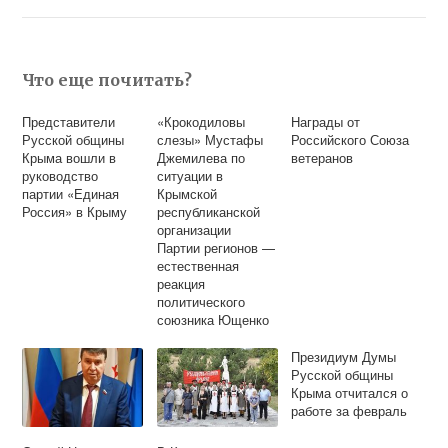
Что еще почитать?
Представители
«Крокодиловы
Награды от
Русской общины
слезы» Мустафы
Российского Союза
Крыма вошли в
Джемилева по
ветеранов
руководство
ситуации в
партии «Единая
Крымской
Россия» в Крыму
республиканской
организации
Партии регионов —
естественная
реакция
политического
союзника Ющенко
на конфликт
«Киселев-
Президиум Думы
Гриценко»
Русской общины
Крыма отчитался о
работе за февраль