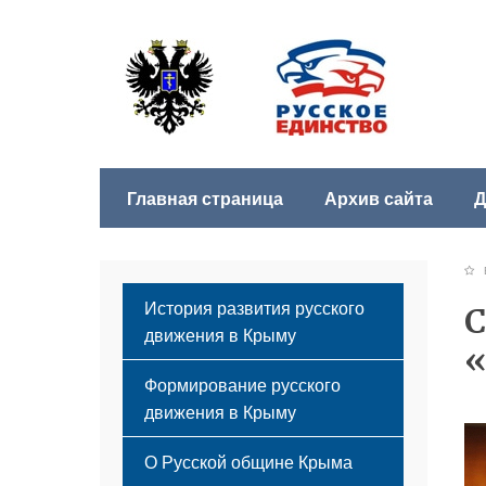
Главная страница
Архив сайта
Д
Б
История развития русского
С
движения в Крыму
Формирование русского
движения в Крыму
Русский Крым
О Русской общине Крыма