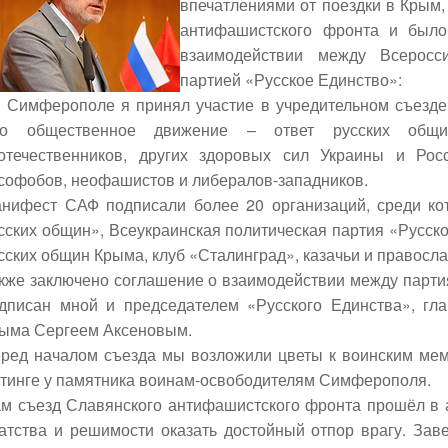
впечатлениями от поездки в Крым
антифашистского фронта
и было 
взаимодействии между Всеросс
партией «Русское Единство»:
 Симферополе я принял участие в учредительном съезде
то общественное движение
–
ответ русских общин
отечественников, других здоровых сил Украины и Ро
софобов, неофашистов и либералов-западников.
нифест САФ подписали более 20 организаций, среди к
сских общин», Всеукраинская политическая партия «Русск
сских общин Крыма, клуб «Сталинград», казачьи и правосл
кже заключено соглашение о взаимодействии между парти
дписан мной и председателем «Русского Единства», гл
рыма
Сергеем Аксеновым
.
ред началом съезда мы возложили цветы к воинским мем
тинге у памятника воинам-освободителям Симферополя.
м съезд Славянского антифашистского фронта прошёл в 
атства и решимости оказать достойный отпор врагу. Зав