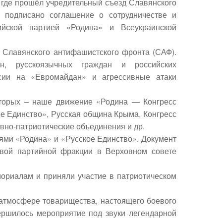
, где прошёл учредительный съезд
Славянского
подписано соглашение о сотрудничестве и
ийской партией «Родина» и Всеукраинской
 Славянского антифашистского фронта (САФ).
, русскоязычных граждан и российских
ссии на «Евромайдан» и агрессивные атаки
оторых
–
наше движение «Родина — Конгресс
ое Единство», Русская община Крыма, Конгресс
авно-патриотические объединения и др.
ями «Родина» и «Русское Единство». Документ
авой партийной фракции в Верховном совете
ориалам и приняли участие в патриотическом
атмосфере товарищества, настоящего боевого
ершилось мероприятие под звуки легендарной