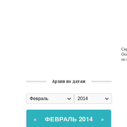
Ильин день: история и значение
праздника
Гумпомощь для десантников накануне
Дня ВДВ
Улица Карла Маркса в Феодосии стала
улицей Соборной
Се
Состоялось собрание
Ос
Симферопольской городской
но
организации Русской общины Крыма
Архив по датам
ФЕВРАЛЬ 2014
«
»