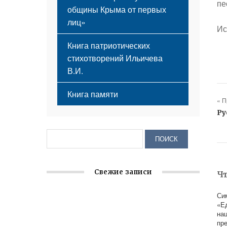
пе
общины Крыма от первых
лиц»
Ис
Книга патриотических
стихотворений Ильичева
В.И.
Книга памяти
« 
Ру
Свежие записи
Ч
Си
Заслуженная награда руководителю
«Е
волонтёрской организации
на
пр