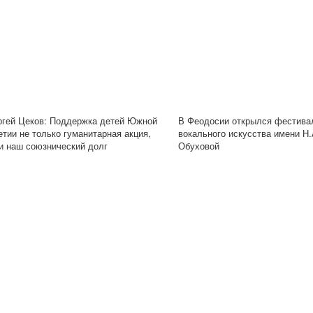
ргей Цеков: Поддержка детей Южной
В Феодосии открылся фестива
етии не только гуманитарная акция,
вокального искусства имени Н.
 и наш союзнический долг
Обуховой