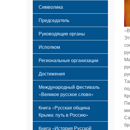
Этапы становления
Символика
Принципы деятельности
Флаг
Структура
Председатель
Герб
Мероприятия
Гимн
Устав
«В
Руководящие органы
Э
со
Исполком
ру
Ма
Региональные организации
ру
Достижения
ру
Та
Международный фестиваль
по
«Великое русское слово»
К
Пе
Книга «Русская община
ми
Крыма: путь в Россию»
Са
бр
Книга «История Русской