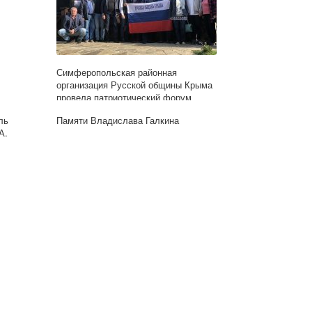
Симферопольская районная
организация Русской общины Крыма
провела патриотический форум
ль
Памяти Владислава Галкина
А.