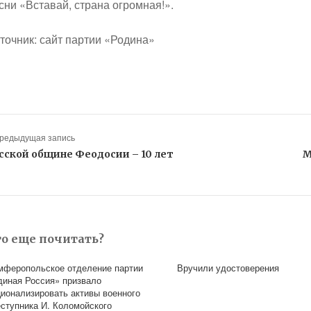
сни «Вставай, страна огромная!».
точник: сайт партии «Родина»
Предыдущая запись
сской общине Феодосии – 10 лет
М
то еще почитать?
мферопольское отделение партии
Вручили удостоверения
диная Россия» призвало
ционализировать активы военного
еступника И. Коломойского