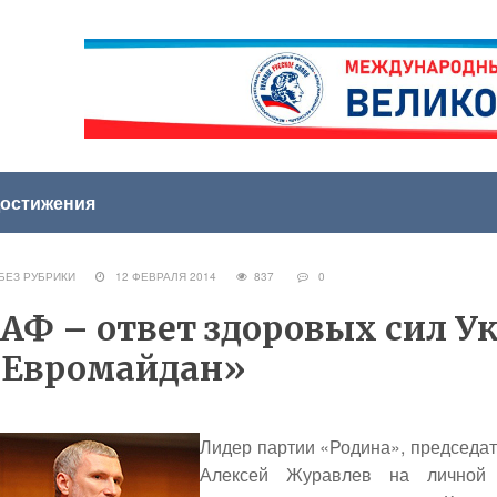
остижения
ЕЗ РУБРИКИ
12 ФЕВРАЛЯ 2014
837
0
АФ – ответ здоровых сил У
«Евромайдан»
Лидер партии «Родина», председат
Алексей Журавлев
на личной с