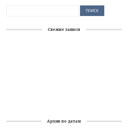
Свежие записи
Крымское отделение «Ассамблеи народов России»
реализует проект «С чего начинается Родина»
Встреча с активом Ялтинской организации Русской
общины Крыма
Заслуженная награда руководителю волонтёрской
организации
Ильин день: история и значение праздника
Гумпомощь для десантников накануне Дня ВДВ
Архив по датам