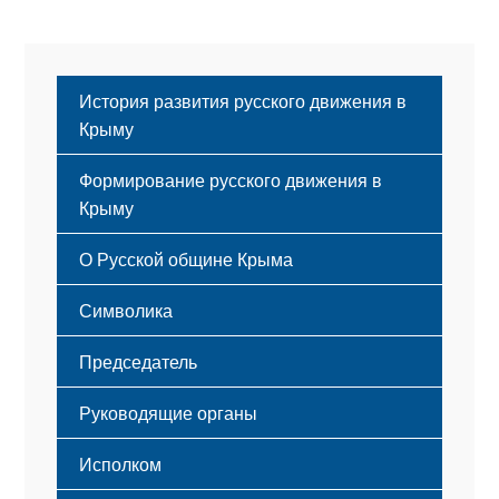
История развития русского движения в
Крыму
Формирование русского движения в
Крыму
Русский Крым
О Русской общине Крыма
Этапы становления
Символика
Принципы деятельности
Флаг
Структура
Председатель
Герб
Мероприятия
Гимн
Устав
Руководящие органы
Исполком