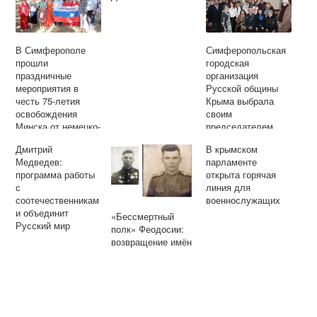
В Симферополе
Симферопольская
прошли
городская
праздничные
организация
мероприятия в
Русской общины
честь 75-летия
Крыма выбрала
освобождения
своим
Минска от немецко-
председателем
фашистских
Максима Кутяева
Дмитрий
В крымском
захватчиков
Медведев:
парламенте
программа работы
открыта горячая
с
линия для
соотечественникам
военнослужащих
и объединит
«Бессмертный
Русский мир
полк» Феодосии:
возвращение имён