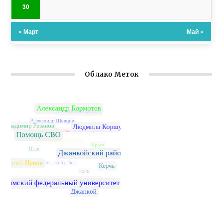
30
« Март
Май »
Облако Меток