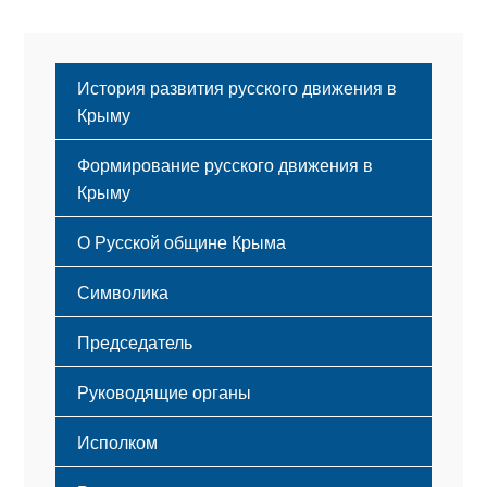
История развития русского движения в
Крыму
Формирование русского движения в
Крыму
Русский Крым
О Русской общине Крыма
Этапы становления
Символика
Принципы деятельности
Флаг
Структура
Председатель
Герб
Мероприятия
Гимн
Устав
Руководящие органы
Исполком