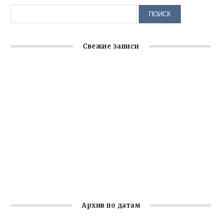
Свежие записи
Крымское отделение «Ассамблеи народов России»
реализует проект «С чего начинается Родина»
Встреча с активом Ялтинской организации Русской
общины Крыма
Заслуженная награда руководителю волонтёрской
организации
Ильин день: история и значение праздника
Гумпомощь для десантников накануне Дня ВДВ
Архив по датам