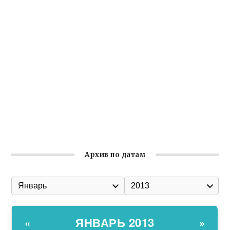
Крымское отделение «Ассамблеи народов России»
реализует проект «С чего начинается Родина»
Встреча с активом Ялтинской организации Русской
общины Крыма
Заслуженная награда руководителю волонтёрской
организации
Ильин день: история и значение праздника
Гумпомощь для десантников накануне Дня ВДВ
Архив по датам
ЯНВАРЬ 2013
«
»